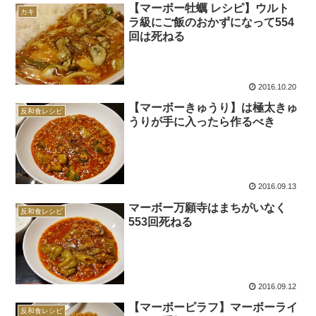
【マーボー牡蠣 レシピ】ウルト
カキ
ラ級にご飯のおかずになって554
回は死ねる
2016.10.20
【マーボーきゅうり】は極太きゅ
反和食レシピ
うりが手に入ったら作るべき
2016.09.13
マーボー万願寺はまちがいなく
反和食レシピ
553回死ねる
2016.09.12
【マーボーピラフ】マーボーライ
反和食レシピ