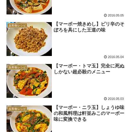
2016.05.05
【マーボー焼きめし】ピリ辛のそ
反和食レシピ
ぼろを具にした王道の味
2016.05.04
【マーボー・トマ玉】完全に死ぬ
反和食レシピ
しかない超必殺のメニュー
2016.05.03
【マーボー・ニラ玉】しょうゆ味
反和食レシピ
の和風料理は軒並みこのマーボー
味に変換できる