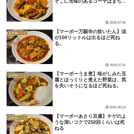
そこに苦味のあるゴーヤはまちが
いなく死ねる。
2016.07.04
【マーボー万願寺の炊いたん】涙
反和食レシピ
が100リットルは出るほど死ね
る。
2016.07.02
【マーボーうま煮】味がしみた豆
反和食レシピ
腐とほっくりと煮えた野菜は、気
を失いそうになるほど死ねる。
2016.06.24
【マーボーあさり豆腐】チゲのよ
反和食レシピ
うな深いコクで250回くらいは死
ねる