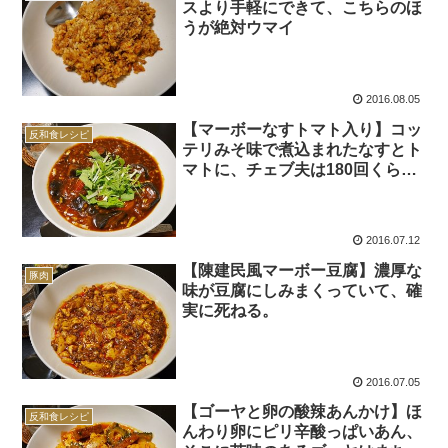
スより手軽にできて、こちらのほ
うが絶対ウマイ
2016.08.05
【マーボーなすトマト入り】コッ
反和食レシピ
テリみそ味で煮込まれたなすとト
マトに、チェブ夫は180回くらい
死んだ。
2016.07.12
【陳建民風マーボー豆腐】濃厚な
豚肉
味が豆腐にしみまくっていて、確
実に死ねる。
2016.07.05
【ゴーヤと卵の酸辣あんかけ】ほ
反和食レシピ
んわり卵にピリ辛酸っぱいあん、