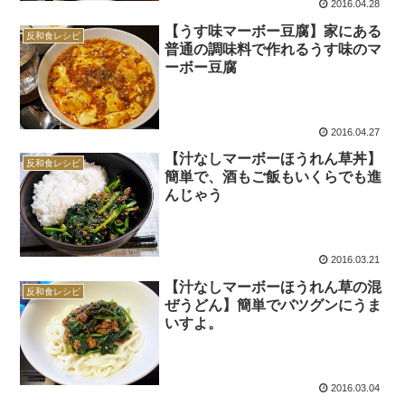
2016.04.28
【うす味マーボー豆腐】家にある
反和食レシピ
普通の調味料で作れるうす味のマ
ーボー豆腐
2016.04.27
【汁なしマーボーほうれん草丼】
反和食レシピ
簡単で、酒もご飯もいくらでも進
んじゃう
2016.03.21
【汁なしマーボーほうれん草の混
反和食レシピ
ぜうどん】簡単でバツグンにうま
いすよ。
2016.03.04