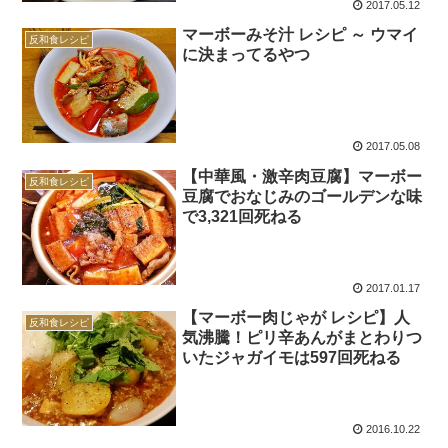
2017.05.12
マーボーみそ汁 レシピ ～ ウマイ
反和食レシピ
に決まってるやつ
2017.05.08
【中華風・激辛肉豆腐】マーボー
反和食レシピ
豆腐でおなじみのゴールデンな味
で3,321回死ねる
2017.01.17
【マーボー肉じゃが レシピ】人
反和食レシピ
気沸騰！ピリ辛あんがまとわりつ
いたジャガイモは597回死ねる
2016.10.22