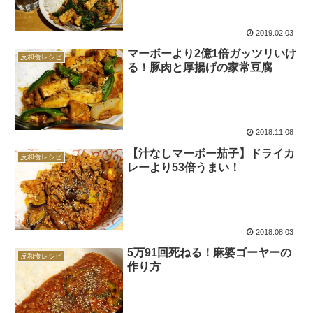
2019.02.03
マーボーより2億1倍ガッツリいけ
反和食レシピ
る！豚肉と厚揚げの家常豆腐
2018.11.08
【汁なしマーボー茄子】ドライカ
反和食レシピ
レーより53倍うまい！
2018.08.03
5万91回死ねる！麻婆ゴーヤーの
反和食レシピ
作り方