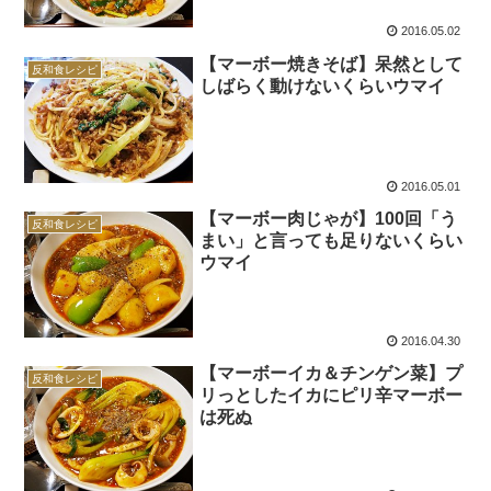
2016.05.02
【マーボー焼きそば】呆然として
反和食レシピ
しばらく動けないくらいウマイ
2016.05.01
【マーボー肉じゃが】100回「う
反和食レシピ
まい」と言っても足りないくらい
ウマイ
2016.04.30
【マーボーイカ＆チンゲン菜】プ
反和食レシピ
リっとしたイカにピリ辛マーボー
は死ぬ