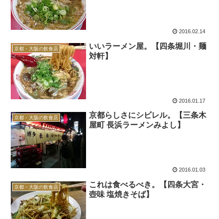
2016.02.14
いいラーメン屋。【四条堀川・麺
京都・大阪の飲食店
対軒】
2016.01.17
京都らしさにシビレル。【三条木
京都・大阪の飲食店
屋町 長浜ラーメンみよし】
2016.01.03
これは食べるべき。【四条大宮・
京都・大阪の飲食店
壺味 塩焼きそば】