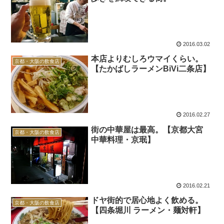
2016.03.02
本店よりむしろウマイくらい。
京都・大阪の飲食店
【たかばしラーメンBiVi二条店】
2016.02.27
街の中華屋は最高。【京都大宮
京都・大阪の飲食店
中華料理・京珉】
2016.02.21
ドヤ街的で居心地よく飲める。
京都・大阪の飲食店
【四条堀川 ラーメン・麺対軒】