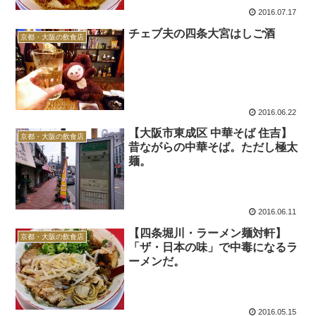
2016.07.17
チェブ夫の四条大宮はしご酒
京都・大阪の飲食店
2016.06.22
【大阪市東成区 中華そば 住吉】
京都・大阪の飲食店
昔ながらの中華そば。ただし極太
麺。
2016.06.11
【四条堀川・ラーメン麺対軒】
京都・大阪の飲食店
「ザ・日本の味」で中毒になるラ
ーメンだ。
2016.05.15