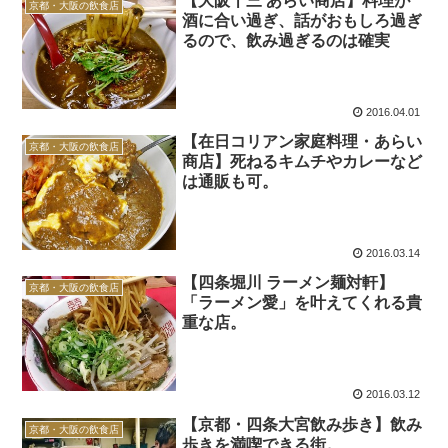
【大阪十三 あらい商店】料理が
京都・大阪の飲食店
酒に合い過ぎ、話がおもしろ過ぎ
るので、飲み過ぎるのは確実
2016.04.01
【在日コリアン家庭料理・あらい
京都・大阪の飲食店
商店】死ねるキムチやカレーなど
は通販も可。
2016.03.14
【四条堀川 ラーメン麺対軒】
京都・大阪の飲食店
「ラーメン愛」を叶えてくれる貴
重な店。
2016.03.12
【京都・四条大宮飲み歩き】飲み
京都・大阪の飲食店
歩きを満喫できる街。