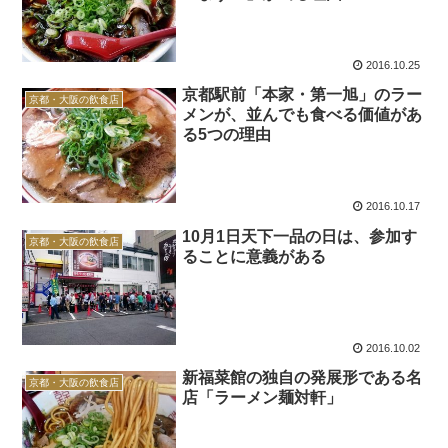
2016.10.25
京都駅前「本家・第一旭」のラー
京都・大阪の飲食店
メンが、並んでも食べる価値があ
る5つの理由
2016.10.17
10月1日天下一品の日は、参加す
京都・大阪の飲食店
ることに意義がある
2016.10.02
新福菜館の独自の発展形である名
京都・大阪の飲食店
店「ラーメン麺対軒」