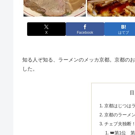
X
Facebook
はてブ
知る人ぞ知る、ラーメンのメッカ京都。京都のお
した。
目
京都はじつは
京都のラーメ
チェブ夫独断
👑第1位 