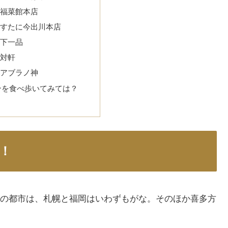
新福菜館本店
ますたに今出川本店
天下一品
麺対軒
セアブラノ神
ンを食べ歩いてみては？
！
の都市は、札幌と福岡はいわずもがな。そのほか喜多方