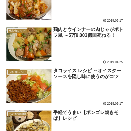
2019.06.17
鶏肉とウインナーの肉じゃがポト
反和食レシピ
フ風 ～5万9,003億回死ねる！
2019.04.25
タコライス レシピ ～オイスター
反和食レシピ
ソースを隠し味に使うのがコツ
2018.09.17
手軽でうまい【ボンゴレ焼きそ
その他魚料理
ば】レシピ