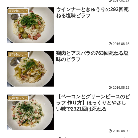
2017.01.17
ウインナーときゅうりの292回死
反和食レシピ
ねる塩味ピラフ
2016.08.15
鶏肉とアスパラの763回死ねる塩
反和食レシピ
味のピラフ
2016.08.13
【ベーコンとグリーンピースのピ
反和食レシピ
ラフ 作り方】ほっくりとやさし
い味で2321回は死ねる
2016.08.09