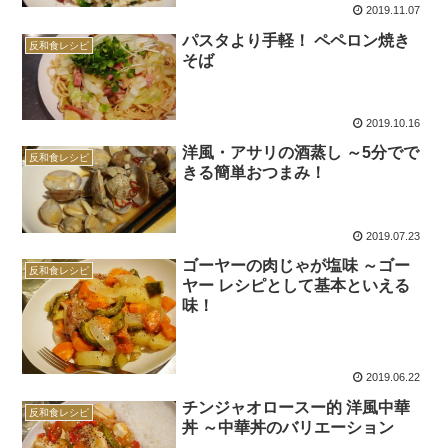
2019.11.07
パスタより手軽！ ペペロン焼き
反和食レシピ
そば
2019.10.16
洋風・アサリの酒蒸し ～5分でで
反和食レシピ
きる簡単おつまみ！
2019.07.23
ゴーヤーの肉じゃが塩味 ～ゴー
反和食レシピ
ヤー レシピとして基本といえる
味！
2019.06.22
チンジャオロースー的 洋風中華
反和食レシピ
丼 ～中華丼のバリエーション