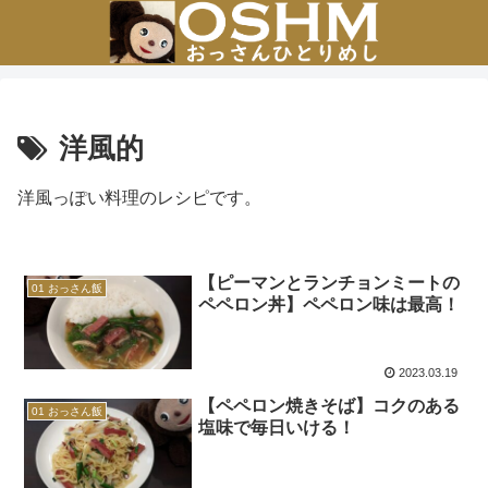
洋風的
洋風っぽい料理のレシピです。
【ピーマンとランチョンミートの
01 おっさん飯
ペペロン丼】ペペロン味は最高！
2023.03.19
【ペペロン焼きそば】コクのある
01 おっさん飯
塩味で毎日いける！