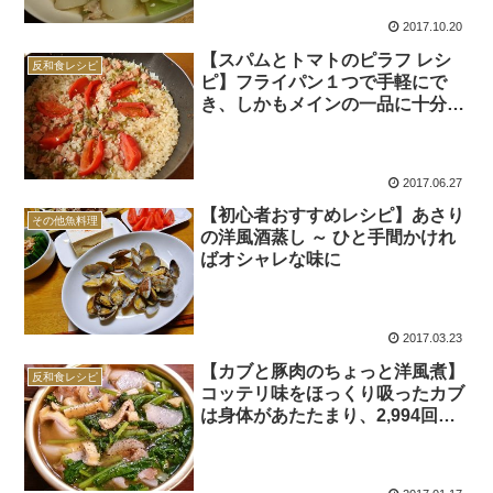
2017.10.20
【スパムとトマトのピラフ レシ
反和食レシピ
ピ】フライパン１つで手軽にで
き、しかもメインの一品に十分な
るので非常におすすめ
2017.06.27
【初心者おすすめレシピ】あさり
その他魚料理
の洋風酒蒸し ～ ひと手間かけれ
ばオシャレな味に
2017.03.23
【カブと豚肉のちょっと洋風煮】
反和食レシピ
コッテリ味をほっくり吸ったカブ
は身体があたたまり、2,994回く
らい死ぬ