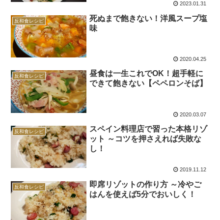
2023.01.31
死ぬまで飽きない！洋風スープ塩
反和食レシピ
味
2020.04.25
昼食は一生これでOK！超手軽に
反和食レシピ
できて飽きない【ペペロンそば】
2020.03.07
スペイン料理店で習った本格リゾ
反和食レシピ
ット ～コツを押さえれば失敗な
し！
2019.11.12
即席リゾットの作り方 ～冷やご
反和食レシピ
はんを使えば5分でおいしく！