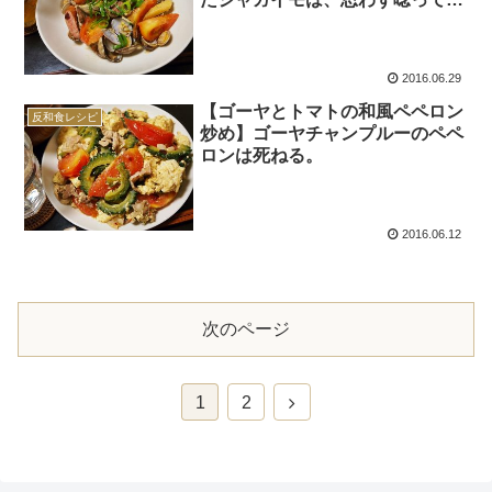
まうほど死ねる。
2016.06.29
【ゴーヤとトマトの和風ペペロン
反和食レシピ
炒め】ゴーヤチャンプルーのペペ
ロンは死ねる。
2016.06.12
次のページ
次
1
2
へ