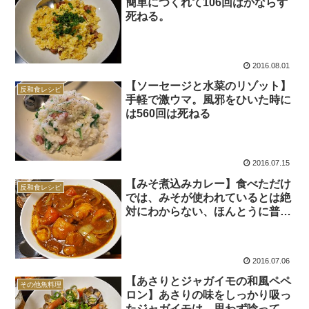
簡単につくれて106回はかならず
死ねる。
2016.08.01
【ソーセージと水菜のリゾット】
反和食レシピ
手軽で激ウマ。風邪をひいた時に
は560回は死ねる
2016.07.15
【みそ煮込みカレー】食べただけ
反和食レシピ
では、みそが使われているとは絶
対にわからない、ほんとうに普通
においしいカレー。
2016.07.06
【あさりとジャガイモの和風ペペ
その他魚料理
ロン】あさりの味をしっかり吸っ
たジャガイモは、思わず唸ってし