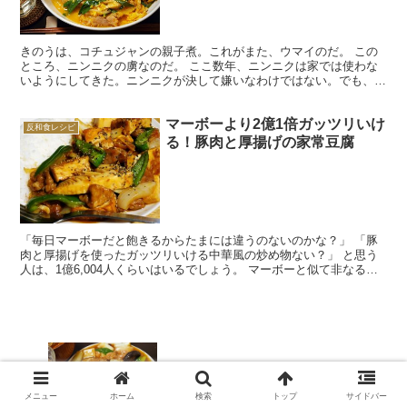
きのうは、コチュジャンの親子煮。これがまた、ウマイのだ。 この
ところ、ニンニクの虜なのだ。 ここ数年、ニンニクは家では使わな
いようにしてきた。ニンニクが決して嫌いなわけではない。でも、
「日本人はニンニクを使わずに料理してこそ一人前だ！」 ...
マーボーより2億1倍ガッツリいけ
反和食レシピ
る！豚肉と厚揚げの家常豆腐
「毎日マーボーだと飽きるからたまには違うのないのかな？」 「豚
肉と厚揚げを使ったガッツリいける中華風の炒め物ない？」 と思う
人は、1億6,004人くらいはいるでしょう。 マーボーと似て非なる中
華料理「家常豆腐（ジャーチャンドウフ）」は、マー...
やはりおれは天才だった。【焼きとり風
中華炒め】
メニュー
ホーム
検索
トップ
サイドバー