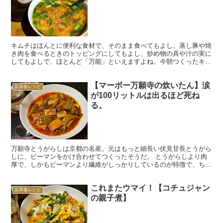
キムチはほんとに便利な食材で、そのまま食べてもよし、蒸し豚や焼
き肉を食べるときのトッピングにしてもよし、炒め物の具や汁の実に
してもよしで、ほとんど「万能」といえますよね。今朝つくったキム
チ雑炊は雑炊の具としてキムチを使ったもので、これまたい...
【マーボー万願寺の炊いたん】涙
反和食レシピ
が100リットルは出るほど死ね
る。
万願寺とうがらしは京都の名産。元はもっと細長い伏見甘長とうがら
しに、ピーマンをかけ合わせてつくったそうだ。 とうがらしより肉
厚で、しかもピーマンより繊維がしっかりしているのが特徴で、ちり
めんじゃこと合わせてうす味で煮込んだ「万願寺の炊いたん...
これまたウマイ！【コチュジャン
反和食レシピ
の親子煮】