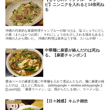
反和食レシピ
ピ】ニンニクを入れると14倍死ね
る
沖縄の代表的な家庭料理チャンプルーの味つけは、塩コショウにだし
の素（またはかつお節）、それにしょうゆを少し入れる場合もあると
沖縄の人から聞いた。 沖縄の料理は基本はうす味、スパムや卵・豆
腐・野菜などの素材の味を活かしたものだ。 それに文句を...
中華麺に麻婆が絡んだのは死ね
反和食レシピ
る。【麻婆チャンポン】
醤油ベースの麻婆豆腐に中華麺を入れて煮込んだもの。麺に麻婆が絡
んだのは、ほんとに死ねる。 (adsbygoogle = window.adsbygoogle ||
[]).push({}); 「麻婆ラーメン」は、鶏がらだしを使い、ラーメン以...
【日々雑感】キムチ雑炊
反和食レシピ