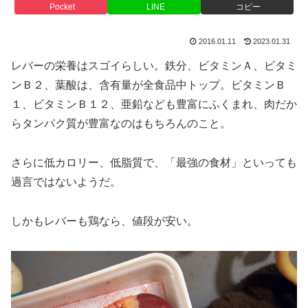
Pocket
LINE
コピー
2016.01.11
2023.01.31
レバーの栄養はスゴイらしい。鉄分、ビタミンＡ、ビタミ
ンＢ２、葉酸は、含有量が全食品中トップ。ビタミンＢ
１、ビタミンＢ１２、亜鉛なども豊富にふくまれ、肉だか
らタンパク質が豊富なのはもちろんのこと。
さらに低カロリー、低脂質で、「最強の食材」といっても
過言ではないようだ。
しかもレバーも鶏なら、値段が安い。