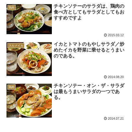
チキンソテーのサラダは、鶏肉の
鶏肉
食べ方としてもサラダとしてもお
すすめですよ
2015.03.12
イカとトマトのもやしサラダ／炒
スルメイカ
めたイカを野菜に乗せるとうまい
のである。
2014.08.20
チキンソテー・オン・ザ・サラダ
鶏肉
は最もうまいサラダの一つであ
る。
2014.07.21