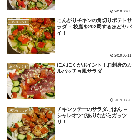
2019.06.05
こんがりチキンの角切りポテトサ
反和食レシピ
ラダ ～校庭を202周するほどヤバ
イ！
2019.05.11
にんにくがポイント！お刺身のカ
反和食レシピ
ルパッチョ風サラダ
2019.03.26
チキンソテーのサラダごはん ～
反和食レシピ
シャレオツでありながらガッツ
リ！