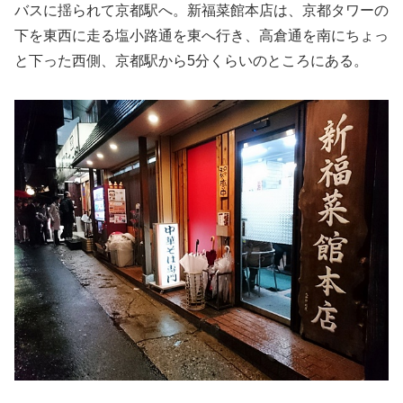
バスに揺られて京都駅へ。新福菜館本店は、京都タワーの
下を東西に走る塩小路通を東へ行き、高倉通を南にちょっ
と下った西側、京都駅から5分くらいのところにある。