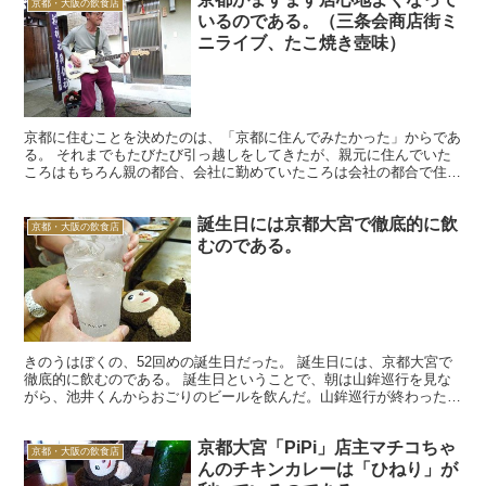
京都・大阪の飲食店
いるのである。（三条会商店街ミ
ニライブ、たこ焼き壺味）
京都に住むことを決めたのは、「京都に住んでみたかった」からであ
る。 それまでもたびたび引っ越しをしてきたが、親元に住んでいた
ころはもちろん親の都合、会社に勤めていたころは会社の都合で住む
場所が決められ、自分の意志でどこに住むかを決めたことは...
誕生日には京都大宮で徹底的に飲
京都・大阪の飲食店
むのである。
きのうはぼくの、52回めの誕生日だった。 誕生日には、京都大宮で
徹底的に飲むのである。 誕生日ということで、朝は山鉾巡行を見な
がら、池井くんからおごりのビールを飲んだ。山鉾巡行が終わったの
がお昼前、となれば昼酒の時間である。 まだブログの更...
京都大宮「PiPi」店主マチコちゃ
京都・大阪の飲食店
んのチキンカレーは「ひねり」が