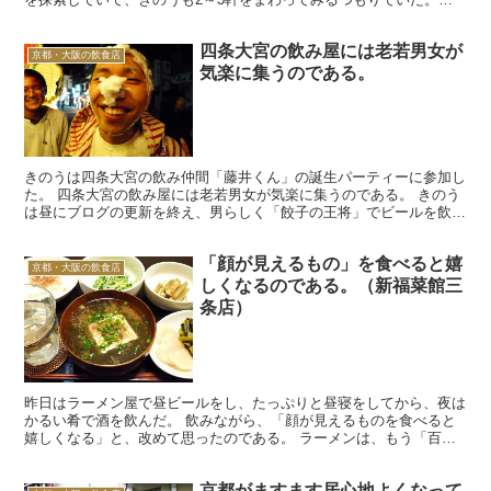
始めに、まずは「おふくろ」で、サックリと一杯飲んで次へ...
四条大宮の飲み屋には老若男女が
京都・大阪の飲食店
気楽に集うのである。
きのうは四条大宮の飲み仲間「藤井くん」の誕生パーティーに参加し
た。 四条大宮の飲み屋には老若男女が気楽に集うのである。 きのう
は昼にブログの更新を終え、男らしく「餃子の王将」でビールを飲む
ことにした。 四条大宮の餃子の王将は「1号店」で、味...
「顔が見えるもの」を食べると嬉
京都・大阪の飲食店
しくなるのである。（新福菜館三
条店）
昨日はラーメン屋で昼ビールをし、たっぷりと昼寝をしてから、夜は
かるい肴で酒を飲んだ。 飲みながら、「顔が見えるものを食べると
嬉しくなる」と、改めて思ったのである。 ラーメンは、もう「百年
一日のごとし」である。 毎週毎週、おなじものを食べ続け...
京都がますます居心地よくなって