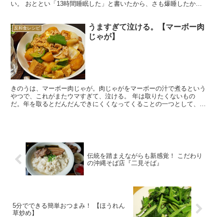
い。 おととい「13時間睡眠した」と書いたから、さも爆睡したかの
ように思われるだろうけれど、内実は、床に就いてから明け...
うますぎて泣ける。【マーボー肉
反和食レシピ
じゃが】
きのうは、マーボー肉じゃが。肉じゃがをマーボーの汁で煮るという
やつで、これがまたウマすぎて、泣ける。 年は取りたくないもの
だ。年を取るとだんだんできにくくなってくることの一つとして、
「寝る」というのがある。 若いころは、36時間ぶっ通しで遊...
伝統を踏まえながらも新感覚！ こだわり
の沖縄そば店『二見そば』
5分でできる簡単おつまみ！ 【ほうれん
草炒め】