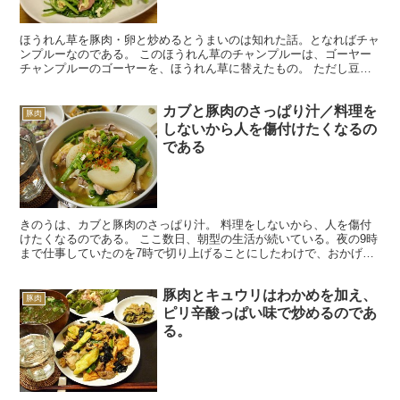
ほうれん草を豚肉・卵と炒めるとうまいのは知れた話。となればチャ
ンプルーなのである。 このほうれん草のチャンプルーは、ゴーヤー
チャンプルーのゴーヤーを、ほうれん草に替えたもの。 ただし豆腐
は切らしていたので入れなかったのだけれど、ほうれん草は...
カブと豚肉のさっぱり汁／料理を
豚肉
しないから人を傷付けたくなるの
である
きのうは、カブと豚肉のさっぱり汁。 料理をしないから、人を傷付
けたくなるのである。 ここ数日、朝型の生活が続いている。夜の9時
まで仕事していたのを7時で切り上げることにしたわけで、おかげで
生活サイクルが2時間前倒しされているのである。 おれ...
豚肉とキュウリはわかめを加え、
豚肉
ピリ辛酸っぱい味で炒めるのであ
る。