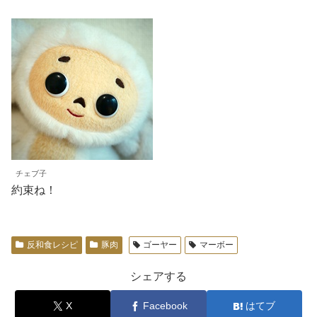
チェブ子
約束ね！
反和食レシピ
豚肉
ゴーヤー
マーボー
シェアする
X
Facebook
はてブ