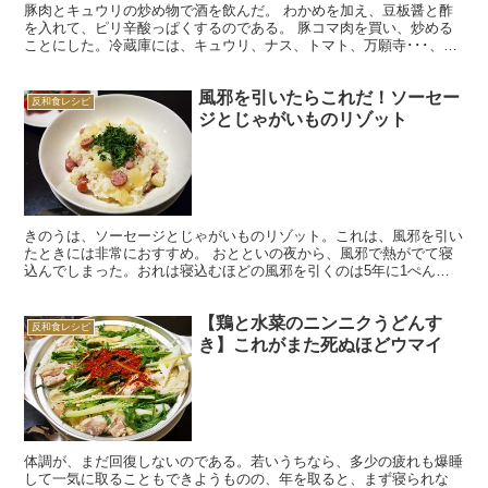
豚肉とキュウリの炒め物で酒を飲んだ。 わかめを加え、豆板醤と酢
を入れて、ピリ辛酸っぱくするのである。 豚コマ肉を買い、炒める
ことにした。冷蔵庫には、キュウリ、ナス、トマト、万願寺･･･、夏
野菜があれこれ入っている。 「豚肉は、ナスと合わせる...
風邪を引いたらこれだ！ソーセー
反和食レシピ
ジとじゃがいものリゾット
きのうは、ソーセージとじゃがいものリゾット。これは、風邪を引い
たときには非常におすすめ。 おとといの夜から、風邪で熱がでて寝
込んでしまった。おれは寝込むほどの風邪を引くのは5年に1ぺんく
らいなもので、その5年に1ぺんが今回だったことになる。...
【鶏と水菜のニンニクうどんす
反和食レシピ
き】これがまた死ぬほどウマイ
体調が、まだ回復しないのである。若いうちなら、多少の疲れも爆睡
して一気に取ることもできようものの、年を取ると、まず寝られな