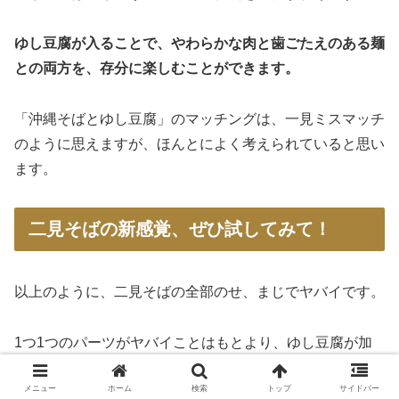
ゆし豆腐が入ることで、やわらかな肉と歯ごたえのある麺
との両方を、存分に楽しむことができます。
「沖縄そばとゆし豆腐」のマッチングは、一見ミスマッチ
のように思えますが、ほんとによく考えられていると思い
ます。
二見そばの新感覚、ぜひ試してみて！
以上のように、二見そばの全部のせ、まじでヤバイです。
1つ1つのパーツがヤバイことはもとより、ゆし豆腐が加
えられていることで、コンビネーションも超ヤバくなって
メニュー
ホーム
検索
トップ
サイドバー
います。