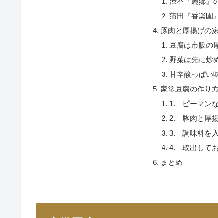
渋谷『麗郷』
蒲田『香楽園
豚肉と厚揚げの
豆腐は市販の
野菜は先に炒
甘辛酸っぱい
家常豆腐の作り
1. ピーマン
2. 豚肉と厚
3. 調味料を
4. 取出して
まとめ