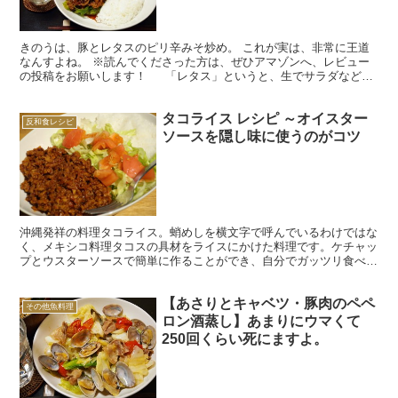
きのうは、豚とレタスのピリ辛みそ炒め。 これが実は、非常に王道
なんすよね。 ※読んでくださった方は、ぜひアマゾンへ、レビュー
の投稿をお願いします！ 「レタス」というと、生でサラダなどに
する人が多いと思う。もちろん、シャキシャキのレタスも...
タコライス レシピ ～オイスター
反和食レシピ
ソースを隠し味に使うのがコツ
沖縄発祥の料理タコライス。蛸めしを横文字で呼んでいるわけではな
く、メキシコ料理タコスの具材をライスにかけた料理です。ケチャッ
プとウスターソースで簡単に作ることができ、自分でガッツリ食べる
のにも、彼女に作るおしゃれな料理としてもおすすめです。...
【あさりとキャベツ・豚肉のペペ
その他魚料理
ロン酒蒸し】あまりにウマくて
250回くらい死にますよ。