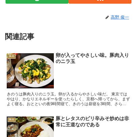
高野 俊一
関連記事
卵が入ってやさしい味。豚肉入り
豚肉
のニラ玉
きのうは豚肉入りのニラ玉。卵が入るからやさしい味だ。 東京では
やはり、かなりエネルギーを使ったらしく、京都へ帰ってから、まず
よく寝る。おとといの夜9時間寝て、きのうは昼寝を3時間、さらに
夜、また9時間寝た。 それから、腹がへる。おれは晩飯が...
豚とレタスのピリ辛みそ炒めは非
豚肉
常に王道なのである