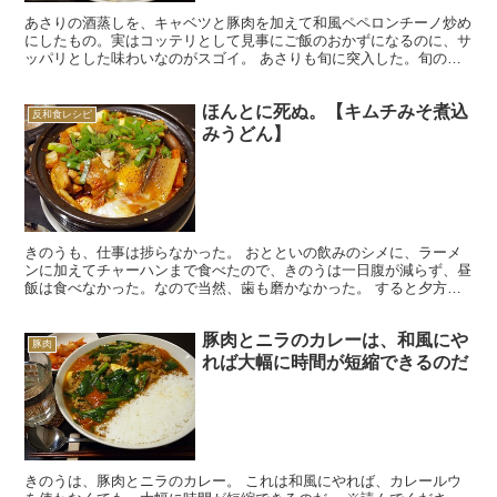
あさりの酒蒸しを、キャベツと豚肉を加えて和風ペペロンチーノ炒め
にしたもの。実はコッテリとして見事にご飯のおかずになるのに、サ
ッパリとした味わいなのがスゴイ。 あさりも旬に突入した。旬のあ
さりは身が大きくて、他の季節のあさりとは比べ物にならな...
ほんとに死ぬ。【キムチみそ煮込
反和食レシピ
みうどん】
きのうも、仕事は捗らなかった。 おとといの飲みのシメに、ラーメ
ンに加えてチャーハンまで食べたので、きのうは一日腹が減らず、昼
飯は食べなかった。なので当然、歯も磨かなかった。 すると夕方に
なり、歯茎が猛然と痛みはじめたのである。 よくよく考え...
豚肉とニラのカレーは、和風にや
豚肉
れば大幅に時間が短縮できるのだ
きのうは、豚肉とニラのカレー。 これは和風にやれば、カレールウ