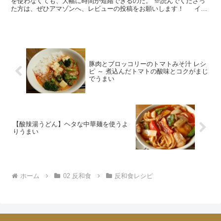
を使わなくても、大幅に時間が短縮できるのだ。 ※読んでくださっ
た方は、ぜひアマゾンへ、レビューの投稿をお願いします！ イン
スタントのカレールウを、家事に、仕事に忙しい主婦が使...
豚肉とブロッコリーのトマトみそ汁 レシ
ピ ～ 煮込んだトマトの酸味とコクがまじ
でうまい
【酸辣湯うどん】ヘタな中華麺を使うよ
りうまい
ホーム
02 反和食
反和食レシピ