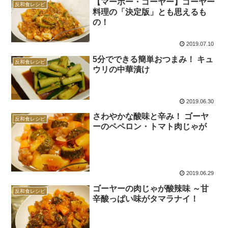
【マーボー・ゴーヤー】ゴーヤー
反和食レシピ
料理の「決定版」とも思えるも
の！
2019.07.10
5分でできる簡単おつまみ！ キュ
反和食レシピ
ウリの中華漬け
2019.06.30
さわやかな酸味と辛み！ ゴーヤ
反和食レシピ
ーのペペロン・トマト肉じゃが
2019.06.29
ゴーヤーの肉じゃが酸辣味 ～甘
反和食レシピ
辛酸っぱい味がタマラナイ！