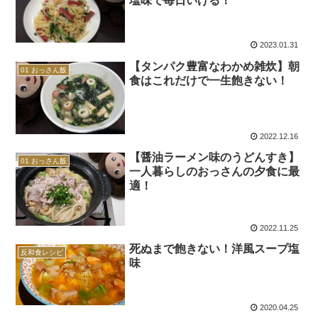
塩味で毎日いける！
2023.01.31
【タンパク豊富なわかめ雑炊】朝
01 おっさん飯
食はこれだけで一生飽きない！
2022.12.16
【醤油ラーメン味のうどんすき】
01 おっさん飯
一人暮らしのおっさんの夕食に最
適！
2022.11.25
死ぬまで飽きない！洋風スープ塩
反和食レシピ
味
2020.04.25