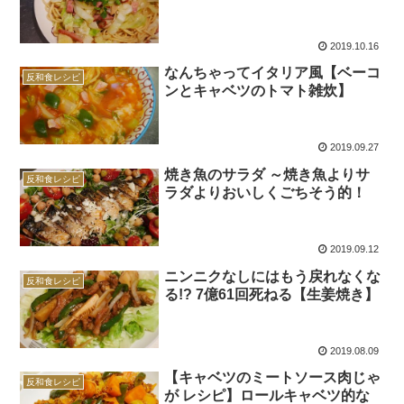
2019.10.16
なんちゃってイタリア風【ベーコ
反和食レシピ
ンとキャベツのトマト雑炊】
2019.09.27
焼き魚のサラダ ～焼き魚よりサ
反和食レシピ
ラダよりおいしくごちそう的！
2019.09.12
ニンニクなしにはもう戻れなくな
反和食レシピ
る!? 7億61回死ねる【生姜焼き】
2019.08.09
【キャベツのミートソース肉じゃ
反和食レシピ
が レシピ】ロールキャベツ的な