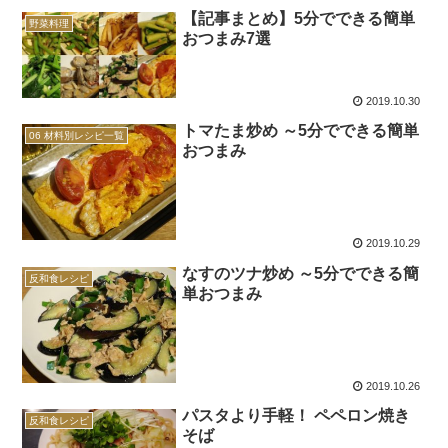
【記事まとめ】5分でできる簡単
野菜料理
おつまみ7選
2019.10.30
トマたま炒め ～5分でできる簡単
06 材料別レシピ一覧
おつまみ
2019.10.29
なすのツナ炒め ～5分でできる簡
反和食レシピ
単おつまみ
2019.10.26
パスタより手軽！ ペペロン焼き
反和食レシピ
そば