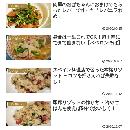
肉屋のおばちゃんにおまけでもら
反和食レシピ
ったレバーで作った「レバニラ炒
め」
2020.03.15
昼食は一生これでOK！超手軽に
反和食レシピ
できて飽きない【ペペロンそば】
2020.03.07
スペイン料理店で習った本格リゾ
反和食レシピ
ット ～コツを押さえれば失敗な
し！
2019.11.12
即席リゾットの作り方 ～冷やご
反和食レシピ
はんを使えば5分でおいしく！
2019.11.07