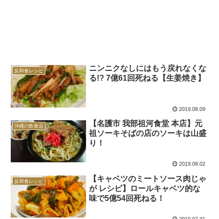
ニンニクなしにはもう戻れなくな
反和食レシピ
る!? 7億61回死ねる【生姜焼き】
2019.08.09
【名護市 我部祖河食堂 本店】元
沖縄の飲食店
祖ソーキそばの店のソーキは山盛
り！
2019.08.02
【キャベツのミートソース肉じゃ
反和食レシピ
が レシピ】ロールキャベツ的な
味で5億54回死ねる！
2019.07.31