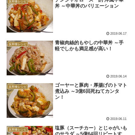
反和食レシピ
丼 ～中華丼のバリエーション
2019.06.17
青椒肉絲的もやしの中華丼 ～手
反和食レシピ
軽でしかも満足感が高い！
2019.06.14
ゴーヤーと豚肉・厚揚げのトマト
反和食レシピ
煮込み ～3億6回死ねてカンタ
ン！
2019.06.11
塩豚（スーチカー）とじゃがいも
反和食レシピ
のサラダ ～5億64回リピートす