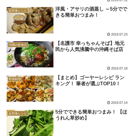
洋風・アサリの酒蒸し ～5分でで
反和食レシピ
きる簡単おつまみ！
2019.07.23
【名護市 幸っちゃんそば】地元
沖縄の飲食店
民から人気沸騰中の沖縄そば店
2019.07.18
【まとめ】ゴーヤーレシピ ラン
野菜料理
キング！ 筆者が選ぶTOP10！
2019.07.14
5分でできる簡単おつまみ！ 【ほ
反和食レシピ
うれん草炒め】