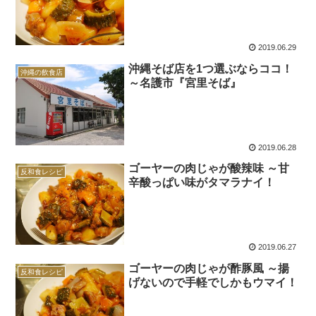
2019.06.29
沖縄そば店を1つ選ぶならココ！
沖縄の飲食店
～名護市『宮里そば』
2019.06.28
ゴーヤーの肉じゃが酸辣味 ～甘
反和食レシピ
辛酸っぱい味がタマラナイ！
2019.06.27
ゴーヤーの肉じゃが酢豚風 ～揚
反和食レシピ
げないので手軽でしかもウマイ！