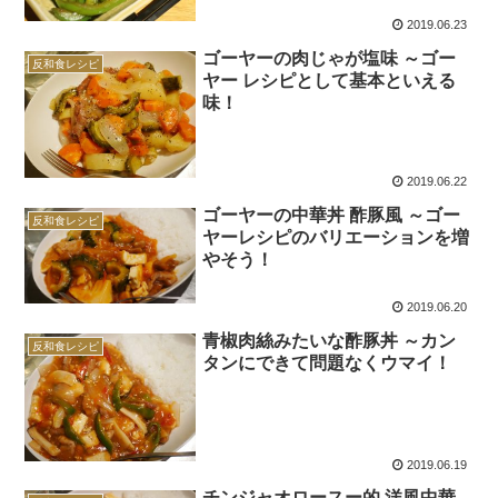
2019.06.23
ゴーヤーの肉じゃが塩味 ～ゴー
反和食レシピ
ヤー レシピとして基本といえる
味！
2019.06.22
ゴーヤーの中華丼 酢豚風 ～ゴー
反和食レシピ
ヤーレシピのバリエーションを増
やそう！
2019.06.20
青椒肉絲みたいな酢豚丼 ～カン
反和食レシピ
タンにできて問題なくウマイ！
2019.06.19
チンジャオロースー的 洋風中華