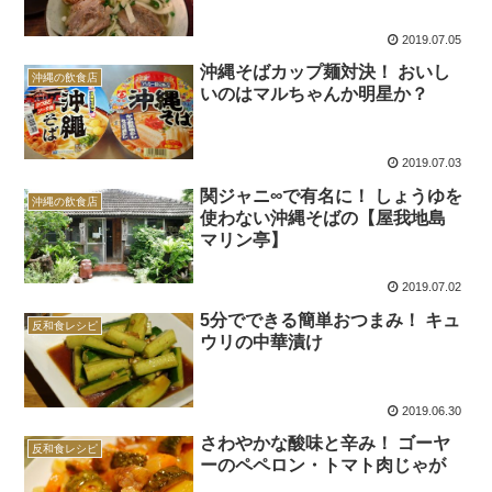
2019.07.05
沖縄そばカップ麺対決！ おいし
沖縄の飲食店
いのはマルちゃんか明星か？
2019.07.03
関ジャニ∞で有名に！ しょうゆを
沖縄の飲食店
使わない沖縄そばの【屋我地島
マリン亭】
2019.07.02
5分でできる簡単おつまみ！ キュ
反和食レシピ
ウリの中華漬け
2019.06.30
さわやかな酸味と辛み！ ゴーヤ
反和食レシピ
ーのペペロン・トマト肉じゃが