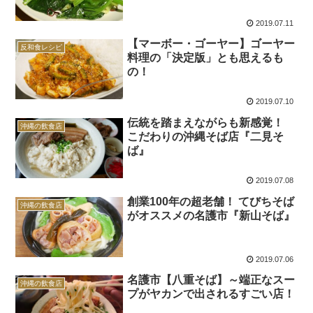
2019.07.11
【マーボー・ゴーヤー】ゴーヤー
反和食レシピ
料理の「決定版」とも思えるも
の！
2019.07.10
伝統を踏まえながらも新感覚！
沖縄の飲食店
こだわりの沖縄そば店『二見そ
ば』
2019.07.08
創業100年の超老舗！ てびちそば
沖縄の飲食店
がオススメの名護市『新山そば』
2019.07.06
名護市【八重そば】～端正なスー
沖縄の飲食店
プがヤカンで出されるすごい店！