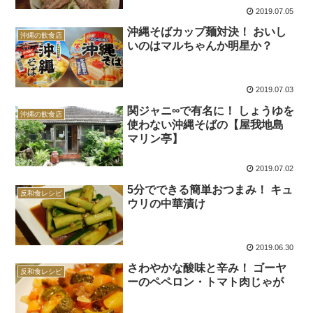
2019.07.05
沖縄そばカップ麺対決！ おいし
沖縄の飲食店
いのはマルちゃんか明星か？
2019.07.03
関ジャニ∞で有名に！ しょうゆを
沖縄の飲食店
使わない沖縄そばの【屋我地島
マリン亭】
2019.07.02
5分でできる簡単おつまみ！ キュ
反和食レシピ
ウリの中華漬け
2019.06.30
さわやかな酸味と辛み！ ゴーヤ
反和食レシピ
ーのペペロン・トマト肉じゃが