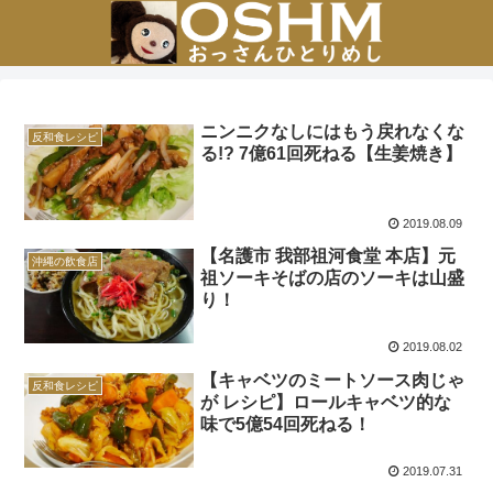
ニンニクなしにはもう戻れなくな
反和食レシピ
る!? 7億61回死ねる【生姜焼き】
2019.08.09
【名護市 我部祖河食堂 本店】元
沖縄の飲食店
祖ソーキそばの店のソーキは山盛
り！
2019.08.02
【キャベツのミートソース肉じゃ
反和食レシピ
が レシピ】ロールキャベツ的な
味で5億54回死ねる！
2019.07.31