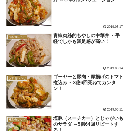
2019.06.17
青椒肉絲的もやしの中華丼 ～手
反和食レシピ
軽でしかも満足感が高い！
2019.06.14
ゴーヤーと豚肉・厚揚げのトマト
反和食レシピ
煮込み ～3億6回死ねてカンタ
ン！
2019.06.11
塩豚（スーチカー）とじゃがいも
反和食レシピ
のサラダ ～5億64回リピートす
る！