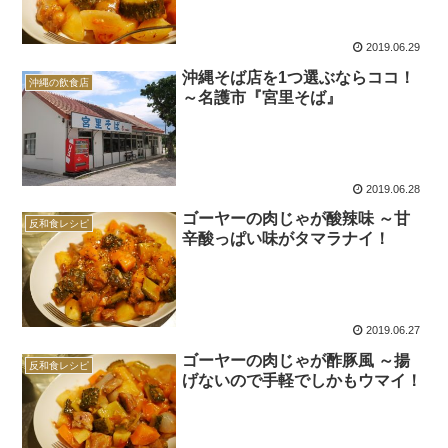
2019.06.29
沖縄そば店を1つ選ぶならココ！
沖縄の飲食店
～名護市『宮里そば』
2019.06.28
ゴーヤーの肉じゃが酸辣味 ～甘
反和食レシピ
辛酸っぱい味がタマラナイ！
2019.06.27
ゴーヤーの肉じゃが酢豚風 ～揚
反和食レシピ
げないので手軽でしかもウマイ！