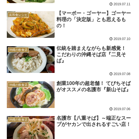
2019.07.11
【マーボー・ゴーヤー】ゴーヤー
反和食レシピ
料理の「決定版」とも思えるも
の！
2019.07.10
伝統を踏まえながらも新感覚！
沖縄の飲食店
こだわりの沖縄そば店『二見そ
ば』
2019.07.08
創業100年の超老舗！ てびちそば
沖縄の飲食店
がオススメの名護市『新山そば』
2019.07.06
名護市【八重そば】～端正なスー
沖縄の飲食店
プがヤカンで出されるすごい店！