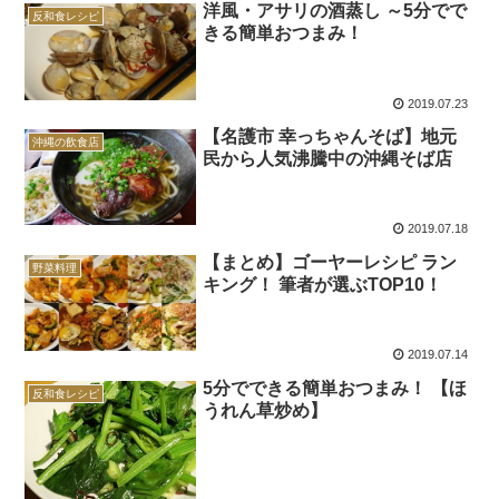
洋風・アサリの酒蒸し ～5分でで
反和食レシピ
きる簡単おつまみ！
2019.07.23
【名護市 幸っちゃんそば】地元
沖縄の飲食店
民から人気沸騰中の沖縄そば店
2019.07.18
【まとめ】ゴーヤーレシピ ラン
野菜料理
キング！ 筆者が選ぶTOP10！
2019.07.14
5分でできる簡単おつまみ！ 【ほ
反和食レシピ
うれん草炒め】