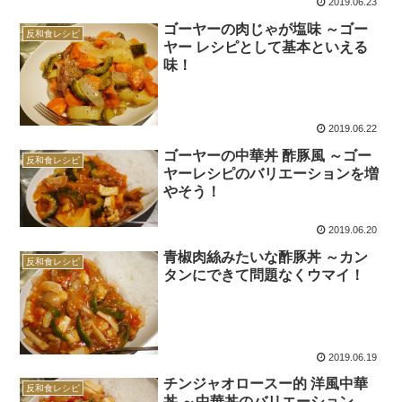
2019.06.23
ゴーヤーの肉じゃが塩味 ～ゴー
反和食レシピ
ヤー レシピとして基本といえる
味！
2019.06.22
ゴーヤーの中華丼 酢豚風 ～ゴー
反和食レシピ
ヤーレシピのバリエーションを増
やそう！
2019.06.20
青椒肉絲みたいな酢豚丼 ～カン
反和食レシピ
タンにできて問題なくウマイ！
2019.06.19
チンジャオロースー的 洋風中華
反和食レシピ
丼 ～中華丼のバリエーション