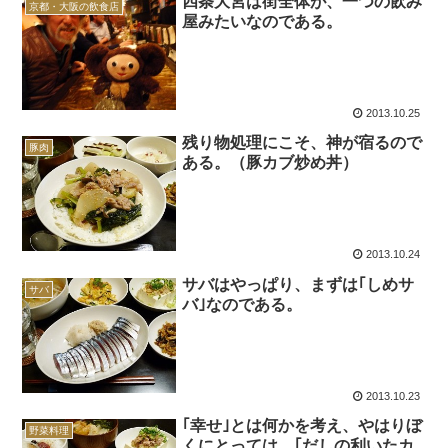
四条大宮は街全体が、一つの飲み
京都・大阪の飲食店
屋みたいなのである。
2013.10.25
残り物処理にこそ、神が宿るので
豚肉
ある。（豚カブ炒め丼）
2013.10.24
サバはやっぱり、まずは｢しめサ
サバ
バ｣なのである。
2013.10.23
｢幸せ｣とは何かを考え、やはりぼ
野菜料理
くにとっては、｢だしの利いたカ