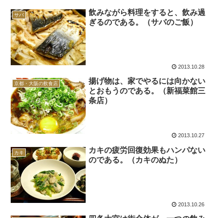
飲みながら料理をすると、飲み過
サバ
ぎるのである。（サバのご飯）
2013.10.28
揚げ物は、家でやるには向かない
京都・大阪の飲食店
とおもうのである。（新福菜館三
条店）
2013.10.27
カキの疲労回復効果もハンパない
カキ
のである。（カキのぬた）
2013.10.26