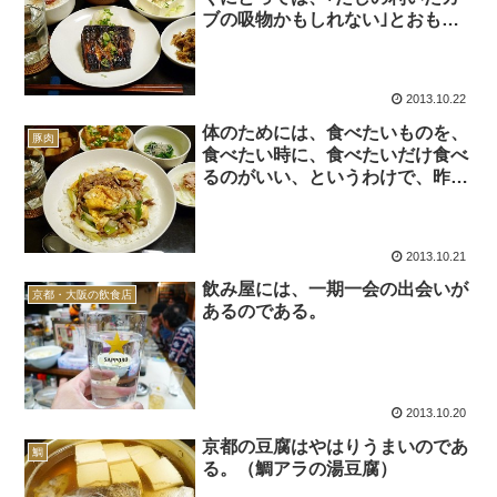
ブの吸物かもしれない｣とおもっ
たのである。
2013.10.22
体のためには、食べたいものを、
豚肉
食べたい時に、食べたいだけ食べ
るのがいい、というわけで、昨日
は豚玉ネギ炒め丼をガッツリと食
べたのである。
2013.10.21
飲み屋には、一期一会の出会いが
京都・大阪の飲食店
あるのである。
2013.10.20
京都の豆腐はやはりうまいのであ
鯛
る。（鯛アラの湯豆腐）