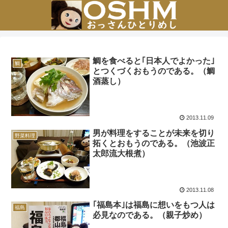
鯛を食べると｢日本人でよかった｣
鯛
とつくづくおもうのである。（鯛
酒蒸し）
2013.11.09
男が料理をすることが未来を切り
野菜料理
拓くとおもうのである。（池波正
太郎流大根煮）
2013.11.08
｢福島本｣は福島に想いをもつ人は
福島
必見なのである。（親子炒め）