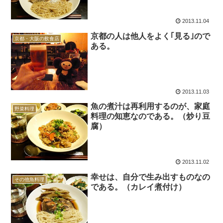
2013.11.04
京都の人は他人をよく｢見る｣ので
京都・大阪の飲食店
ある。
2013.11.03
魚の煮汁は再利用するのが、家庭
野菜料理
料理の知恵なのである。（炒り豆
腐）
2013.11.02
幸せは、自分で生み出すものなの
その他魚料理
である。（カレイ煮付け）