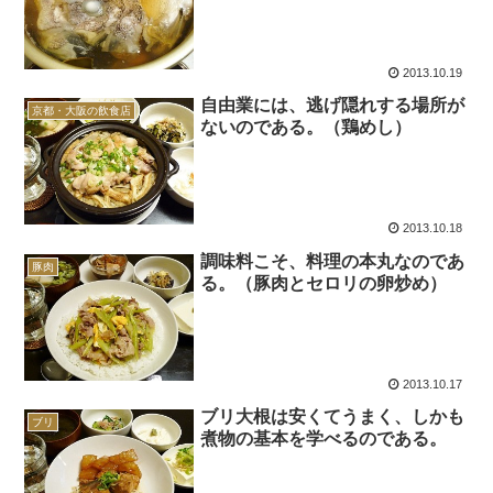
2013.10.19
自由業には、逃げ隠れする場所が
京都・大阪の飲食店
ないのである。（鶏めし）
2013.10.18
調味料こそ、料理の本丸なのであ
豚肉
る。（豚肉とセロリの卵炒め）
2013.10.17
ブリ大根は安くてうまく、しかも
ブリ
煮物の基本を学べるのである。