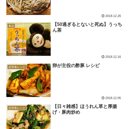
2018.12.26
【50過ぎるとないと死ぬ】うっち
食品
ん茶
2018.12.16
卵が主役の酢豚 レシピ
反和食レシピ
2018.12.05
【日々雑感】ほうれん草と厚揚
反和食レシピ
げ・豚肉炒め