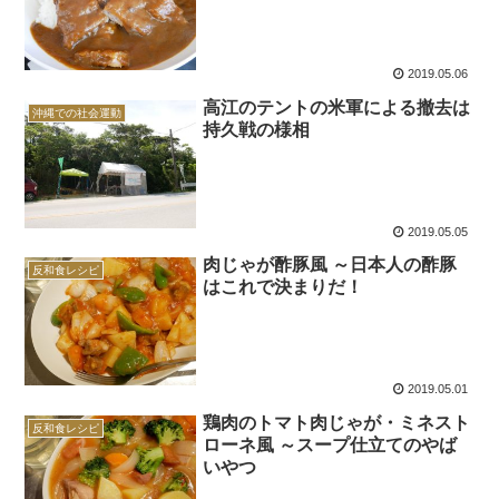
2019.05.06
高江のテントの米軍による撤去は
沖縄での社会運動
持久戦の様相
2019.05.05
肉じゃが酢豚風 ～日本人の酢豚
反和食レシピ
はこれで決まりだ！
2019.05.01
鶏肉のトマト肉じゃが・ミネスト
反和食レシピ
ローネ風 ～スープ仕立てのやば
いやつ