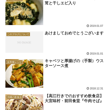
茸と干しエビ入り
2019.01.07
あけましておめでとうございます
このブログについて
2019.01.01
キャベツと厚揚げの（手製）ウス
反和食レシピ
ターソース煮
2018.12.31
【高江行きでのおすすめ飲食店】
沖縄の飲食店
大宜味村・前田食堂『牛肉そば』