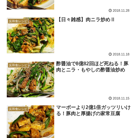
2018.11.28
【日々雑感】肉ニラ炒めⅡ
反和食レシピ
2018.11.18
酢醤油で8億82回ほど死ねる！豚
反和食レシピ
肉とニラ・もやしの酢醤油炒め
2018.11.15
マーボーより2億1倍ガッツリいけ
反和食レシピ
る！豚肉と厚揚げの家常豆腐