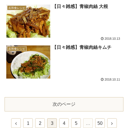
【日々雑感】青椒肉絲 大根
反和食レシピ
2018.10.13
【日々雑感】青椒肉絲キムチ
反和食レシピ
2018.10.11
次のページ
前
次
1
2
3
4
5
…
50