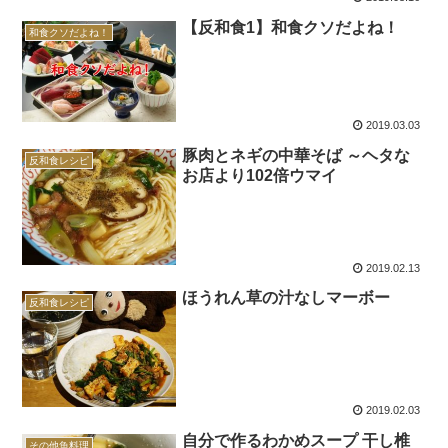
【反和食1】和食クソだよね！
和食クソだよね！
2019.03.03
豚肉とネギの中華そば ～ヘタな
反和食レシピ
お店より102倍ウマイ
2019.02.13
ほうれん草の汁なしマーボー
反和食レシピ
2019.02.03
自分で作るわかめスープ 干し椎
その他魚料理