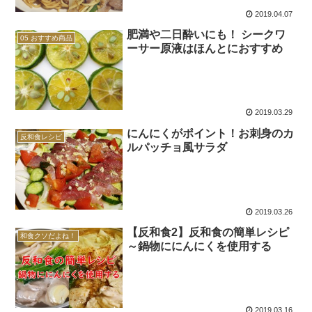
2019.04.07
肥満や二日酔いにも！ シークワ
05 おすすめ商品
ーサー原液はほんとにおすすめ
2019.03.29
にんにくがポイント！お刺身のカ
反和食レシピ
ルパッチョ風サラダ
2019.03.26
【反和食2】反和食の簡単レシピ
和食クソだよね！
～鍋物ににんにくを使用する
2019.03.16