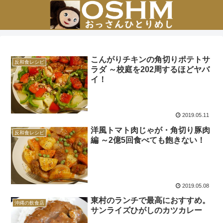
こんがりチキンの角切りポテトサ
反和食レシピ
ラダ ～校庭を202周するほどヤバ
イ！
2019.05.11
洋風トマト肉じゃが・角切り豚肉
反和食レシピ
編 ～2億5回食べても飽きない！
2019.05.08
東村のランチで最高におすすめ。
沖縄の飲食店
サンライズひがしのカツカレー