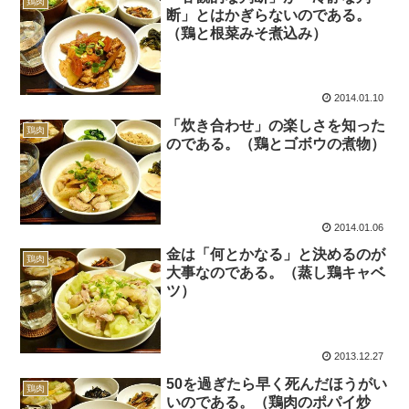
鶏肉
断」とはかぎらないのである。
（鶏と根菜みそ煮込み）
2014.01.10
「炊き合わせ」の楽しさを知った
鶏肉
のである。（鶏とゴボウの煮物）
2014.01.06
金は「何とかなる」と決めるのが
鶏肉
大事なのである。（蒸し鶏キャベ
ツ）
2013.12.27
50を過ぎたら早く死んだほうがい
鶏肉
いのである。（鶏肉のポパイ炒