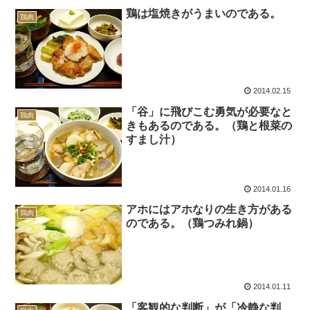
鶏は塩焼きがうまいのである。
鶏肉
2014.02.15
「谷」に飛びこむ勇気が必要なと
鶏肉
きもあるのである。（鶏と根菜の
すまし汁）
2014.01.16
アホにはアホなりの生き方がある
鶏肉
のである。（鶏つみれ鍋）
2014.01.11
「客観的な判断」が「冷静な判