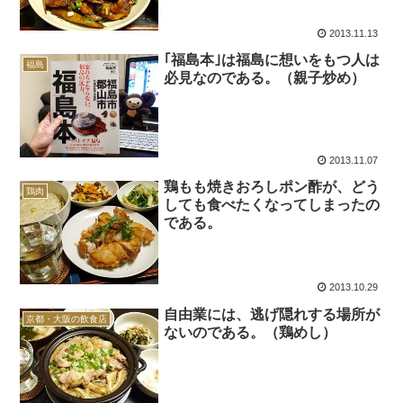
2013.11.13
｢福島本｣は福島に想いをもつ人は
福島
必見なのである。（親子炒め）
2013.11.07
鶏もも焼きおろしポン酢が、どう
鶏肉
しても食べたくなってしまったの
である。
2013.10.29
自由業には、逃げ隠れする場所が
京都・大阪の飲食店
ないのである。（鶏めし）