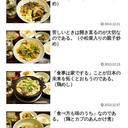
め）
2013.12.21
苦しいときは開き直るのが大切な
鶏肉
のである。（小松菜入りの親子炒
め）
2013.12.13
「食事は家でする」ことが日本の
鶏肉
未来を拓くとおもうのである。
（鶏めし）
2013.12.07
「食べ方も味のうち」なのであ
鶏肉
る。（鶏とカブのあんかけ煮）