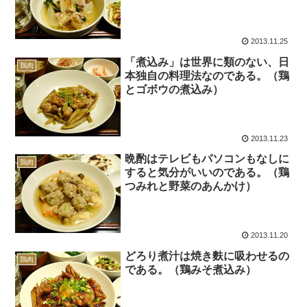
2013.11.25
「煮込み」は世界に類のない、日
鶏肉
本独自の料理法なのである。（鶏
とゴボウの煮込み）
2013.11.23
晩酌はテレビもパソコンもなしに
鶏肉
すると気分がいいのである。（鶏
つみれと野菜のあんかけ）
2013.11.20
どろり煮汁は焼き麩に吸わせるの
鶏肉
である。（鶏みそ煮込み）