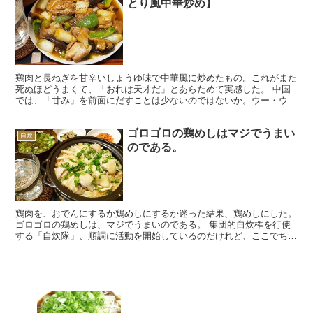
とり風中華炒め】
鶏肉と長ねぎを甘辛いしょうゆ味で中華風に炒めたもの。これがまた
死ぬほどうまくて、「おれは天才だ」とあらためて実感した。 中国
では、「甘み」を前面にだすことは少ないのではないか。ウー・ウェ
ンは、著書で「日本人は砂糖を使いすぎる」と苦言を呈して...
ゴロゴロの鶏めしはマジでうまい
自炊
のである。
鶏肉を、おでんにするか鶏めしにするか迷った結果、鶏めしにした。
ゴロゴロの鶏めしは、マジでうまいのである。 集団的自炊権を行使
する「自炊隊」、順調に活動を開始しているのだけれど、ここでちょ
っと、場所を移動することにした。 フェイスブックの「...