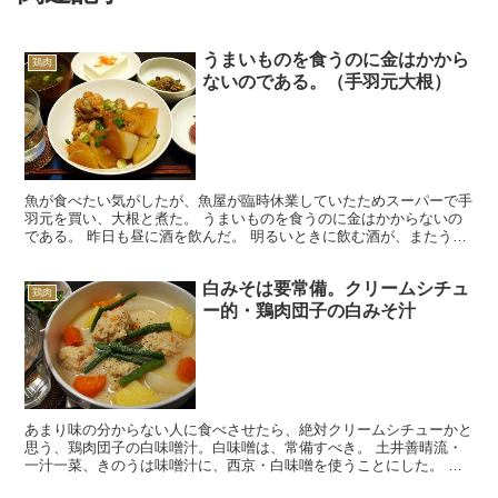
うまいものを食うのに金はかから
鶏肉
ないのである。（手羽元大根）
魚が食べたい気がしたが、魚屋が臨時休業していたためスーパーで手
羽元を買い、大根と煮た。 うまいものを食うのに金はかからないの
である。 昨日も昼に酒を飲んだ。 明るいときに飲む酒が、またうま
い。 肴は前日の白菜と、とろろ昆布のうどん。 とろろ...
白みそは要常備。クリームシチュ
鶏肉
ー的・鶏肉団子の白みそ汁
あまり味の分からない人に食べさせたら、絶対クリームシチューかと
思う、鶏肉団子の白味噌汁。白味噌は、常備すべき。 土井善晴流・
一汁一菜、きのうは味噌汁に、西京・白味噌を使うことにした。 西
京・白味噌はいうまでもなく京都の味噌で、京都のお雑煮は...