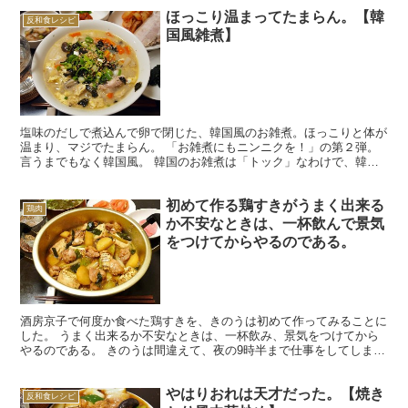
ほっこり温まってたまらん。【韓
反和食レシピ
国風雑煮】
塩味のだしで煮込んで卵で閉じた、韓国風のお雑煮。ほっこりと体が
温まり、マジでたまらん。 「お雑煮にもニンニクを！」の第２弾。
言うまでもなく韓国風。 韓国のお雑煮は「トック」なわけで、韓国
ではこれをお正月にかぎらず、年中食べるみたいだ。考えて...
初めて作る鶏すきがうまく出来る
鶏肉
か不安なときは、一杯飲んで景気
をつけてからやるのである。
酒房京子で何度か食べた鶏すきを、きのうは初めて作ってみることに
した。 うまく出来るか不安なときは、一杯飲み、景気をつけてから
やるのである。 きのうは間違えて、夜の9時半まで仕事をしてしまっ
た。ブログのタイトル下に広告を貼ったのだ。 ぼくもブ...
やはりおれは天才だった。【焼き
反和食レシピ