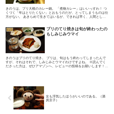
きのうは、ブリ大根のカレー鍋。 「煮物カレー」はいいっすわ！ つ
くづく「年はとりたくない」とおもうのだが、とってしまうものは仕
方がない。 あきらめて生きてはいるが、できれば早く、人間として
の務めをはたし、神様から「お役御免」にしてもらいたい...
ブリのてり焼きは旬が終わったの
ブリ
もしみじみウマイ
きのうはブリのてり焼き。 ブリは、旬はもう終わってしまったんで
すが、それはそれで、しみじみとウマイわけですよね。 ※読んでく
ださった方は、ぜひアマゾンへ、レビューの投稿をお願いします！
いつも昼寝から覚めると晩めしの献立を考えることにし...
女も浮気したほうがいいのである。（酒
房京子）