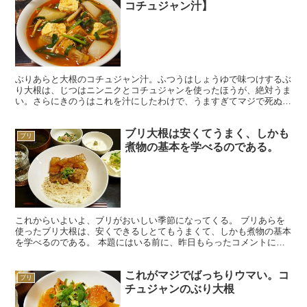
コチュジャン汁】
ぶりあらと大根のコチュジャン汁。ふつうはしょうゆで味つけするぶ
り大根は、じつはニンニクとコチュジャンを使ったほうが、絶対うま
い。さらにきのうはこれを汁にしたわけで、うますぎてマジで死ぬ。
// // パンツを毎日とり替えるやつはバカだ。おれ...
ブリ大根は安くてうまく、しかも
ブリ
煮物の基本を学べるのである。
これからいよいよ、ブリがおいしい季節になってくる。 ブリあらを
使ったブリ大根は、安くできるしとてもうまくて、しかも煮物の基本
を学べるのである。 本題にはいる前に、昨日もらったコメントにつ
いて、ちょっと触れておきたいとおもう。 「新米主婦」の...
これがマジでばっちりウマい。コ
ブリ
チュジャンのぶり大根