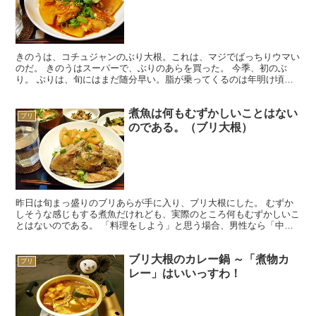
きのうは、コチュジャンのぶり大根。これは、マジでばっちりウマい
のだ。 きのうはスーパーで、ぶりのあらを買った。 今季、初のぶ
り。 ぶりは、旬にはまだ随分早い。脂が乗ってくるのは年明け頃か
ら。 ぶりは、脂が乗ったのと乗っていないのとでは、だい...
煮魚は何もむずかしいことはない
ブリ
のである。（ブリ大根）
昨日は旬まっ盛りのブリあらが手に入り、ブリ大根にした。 むずか
しそうな感じもする煮魚だけれども、実際のところ何もむずかしいこ
とはないのである。 「料理をしよう」と思う場合、男性なら「中
華」あたりから入ることが多いのではないだろうか。 ぼくも...
ブリ大根のカレー鍋 ～「煮物カ
ブリ
レー」はいいっすわ！