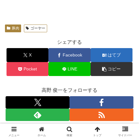
豚肉
ゴーヤー
シェアする
X
Facebook
はてブ
Pocket
LINE
コピー
高野 俊一をフォローする
高野 俊一
メニュー
ホーム
検索
トップ
サイドバー