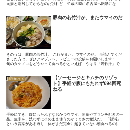
元妻と別居してからなのだけれど、41歳の時に名古屋へ転勤になっ
たとき、「自炊はやめよう」と一度思った。 自炊をすれ...
豚肉の若竹汁が、またウマイのだ
豚肉
きのうは、豚肉の若竹汁。 これがまた、ウマイのだ。 ※読んでくだ
さった方は、ぜひアマゾンへ、レビューの投稿をお願いします！
旬のタケノコをどうやって食べるかといえば、やはり「若竹汁」では
ないだろうか。 まず「おなじ季節の海のものと山のも...
【ソーセージとキムチのリゾッ
反和食レシピ
ト】手軽で腹にもたれず694回死
ねる
手軽にでき、腹にもたれずなおかつウマイ、朝食やブランチむきの一
品。生米を、洗わずにそのまま使うのがうまさの秘訣だ。 「朝粥」
という言葉がある通り、体がまだ完全に起きていない朝食べるのに、
消化のいいおかゆは最適。つくるのに、冷ご飯を使ってもい...