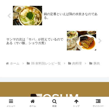
鍋の定番といえば鶏の水炊きなのであ
る。
サンマの次は「サバ」が控えているので
ある（サバ飯、ショウガ煮）
ホーム
06 材料別レシピ一覧
肉料理
豚肉
メニュー
ホーム
検索
トップ
サイドバー