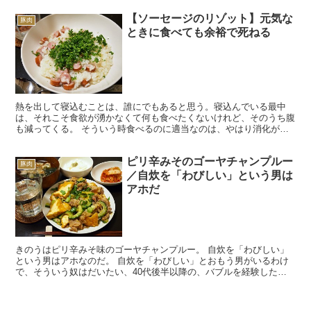
【ソーセージのリゾット】元気な
豚肉
ときに食べても余裕で死ねる
熱を出して寝込むことは、誰にでもあると思う。寝込んでいる最中
は、それこそ食欲が湧かなくて何も食べたくないけれど、そのうち腹
も減ってくる。 そういう時食べるのに適当なのは、やはり消化がよ
くて手軽にできるお粥。しかしいくら寝込んでいるからといっ...
ピリ辛みそのゴーヤチャンプルー
豚肉
／自炊を「わびしい」という男は
アホだ
きのうはピリ辛みそ味のゴーヤチャンプルー。 自炊を「わびしい」
という男はアホなのだ。 自炊を「わびしい」とおもう男がいるわけ
で、そういう奴はだいたい、40代後半以降の、バブルを経験した世
代だろう。 そういう奴が、まず時代遅れなのは言うまでも...