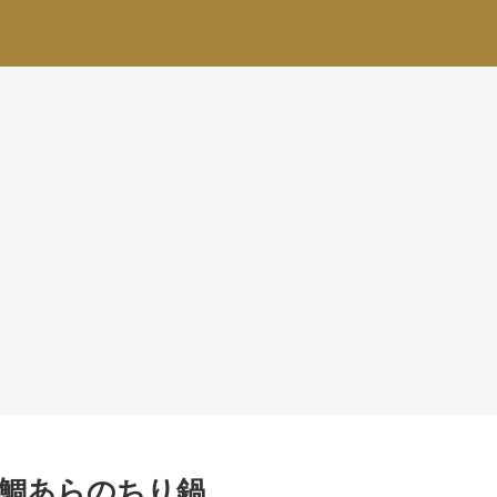
鯛あらのちり鍋