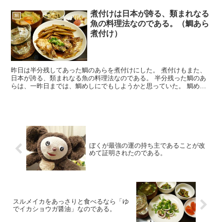
煮付けは日本が誇る、類まれなる
鯛
魚の料理法なのである。（鯛あら
煮付け）
昨日は半分残してあった鯛のあらを煮付けにした。 煮付けもまた、
日本が誇る、類まれなる魚の料理法なのである。 半分残った鯛のあ
らは、一昨日までは、鯛めしにでもしようかと思っていた。 鯛めし
も、鯛の大変うまい料理法の一つである。 しかし昨日は土...
ぼくが最強の運の持ち主であることが改
めて証明されたのである。
スルメイカをあっさりと食べるなら「ゆ
でイカショウガ醤油」なのである。