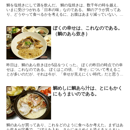
鯛を塩焼きにして酒を飲んだ。 鯛の塩焼きは、数千年の時を越え、
いまに受けつがれる「日本の味」なのである。 鯛のアラが買ってあ
り、どうやって食べるかを考えるに、お腹はあまり減っていない。き
のうの炒め物に、油をたっぷり使ったからに違いない。 特...
ぼくの幸せは、これなのである。
鯛
（鯛のあら炊き）
昨日は、鯛のあら炊きほか5品をつくった。 ぼくの昨日の時点での幸
せは、これなのである。 ぼくはこの頃、「幸せ」について考えるこ
とが多いのだが、それは今が、「幸せが見えにくい時代」だと思うか
らだ。 バブル崩壊以前のように、「いい大学を出て、い...
鯛めしに鯛あら汁は、とにもかく
鯛
にもうまいのである。
鯛のあらが買ってあり、これをどのように食べるか考えた。まずはあ
ら炊きが定番で、ごぼうを入れ、さらにそうめんも添えるとうまい。