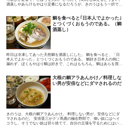
酒蒸しやあら汁もやはり定番になるだろうが、きのうはもう一択で、
「鯛めし」だった。 腹が減っていたことも理由だったろ...
鯛を食べると｢日本人でよかった｣
鯛
とつくづくおもうのである。（鯛
酒蒸し）
昨日は冷凍してあった天然鯛を酒蒸しにした。 鯛を食べると、「日
本人でよかった」とつくづくおもうのである。 鯛好き日本人の例に
漏れず、ぼくもやはり鯛は好きで、これはもちろん、鯛はあらを買う
と「安い」というのはあるのだけれど、鯛の味は「つくづく...
大根の鯛アラあんかけ／料理しな
鯛
い男が安倍などにダマされるのだ
きのうは、大根の鯛アラあんかけ。 料理しない男が、安倍などにダ
マされるのだ。 安倍晋三がクソ馬鹿の極右野郎で、偉い奴にはヘイ
コラし、そうでない奴は切り捨てて、自分の立場を守るためにはいく
らでもウソをつく、女の腐ったような奴であるのは、正常な...