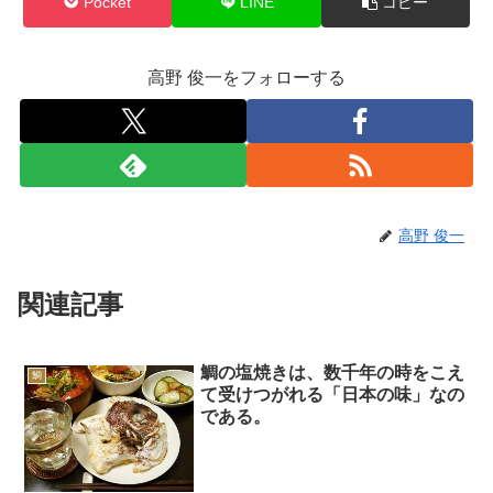
Pocket
LINE
コピー
高野 俊一をフォローする
高野 俊一
関連記事
鯛の塩焼きは、数千年の時をこえ
鯛
て受けつがれる「日本の味」なの
である。