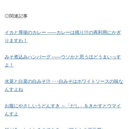
◎関連記事
イカと厚揚のカレー ――カレーは残り汁の再利用にかぎ
りますわ！
みそ煮込みハンバーグ ――ウソかと思うほどうまいっす
よ！
水菜と白菜の白みそ汁 ･･･白みそはホワイトソースの味な
んすよね
お腹にやさしいうどんすき ～「だし」をきかすとウマイ
んすよ