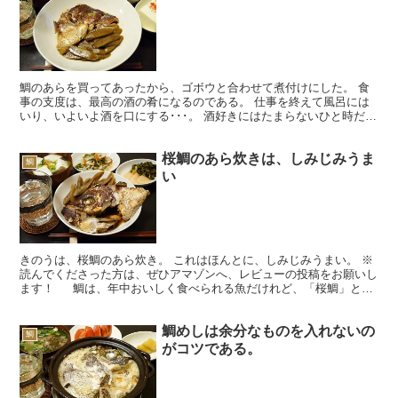
鯛のあらを買ってあったから、ゴボウと合わせて煮付けにした。 食
事の支度は、最高の酒の肴になるのである。 仕事を終えて風呂には
いり、いよいよ酒を口にする･･･。 酒好きにはたまらないひと時だろ
う。 この至福の時間をどのように過ごすかは、人によ...
桜鯛のあら炊きは、しみじみうま
鯛
い
きのうは、桜鯛のあら炊き。 これはほんとに、しみじみうまい。 ※
読んでくださった方は、ぜひアマゾンへ、レビューの投稿をお願いし
ます！ 鯛は、年中おいしく食べられる魚だけれど、「桜鯛」とも
呼ばれる通り、いまが旬となっている。日本は旬の魚や...
鯛めしは余分なものを入れないの
鯛
がコツである。