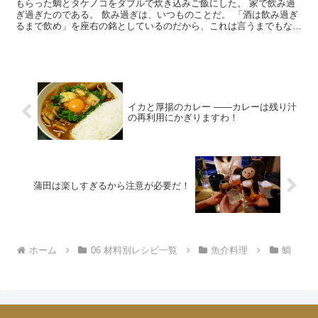
もらった鯛とタケノコをダブルで炊き込みご飯にした。 家で飲み過
ぎ過ぎたのである。 飲み過ぎは、いつものことだ。 「酒は飲み過ぎ
るまで飲め」を座右の銘としているのだから、これは言うまでもない
話である。 だいたい「飲み過ぎには気をつけよう」など...
イカと厚揚のカレー ――カレーは残り汁
の再利用にかぎりますわ！
蒲田は楽しすぎるから注意が必要だ！
ホーム
06 材料別レシピ一覧
魚介料理
鯛