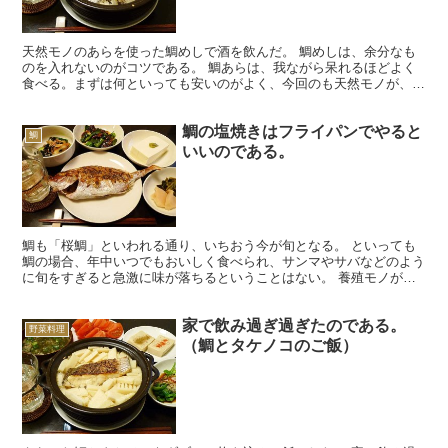
天然モノのあらを使った鯛めしで酒を飲んだ。 鯛めしは、余分なも
のを入れないのがコツである。 鯛あらは、我ながら呆れるほどよく
食べる。まずは何といっても安いのがよく、今回のも天然モノが、頭
とカマ、ハラミまでが入って300円ほど。 他の店とは比...
鯛の塩焼きはフライパンでやると
鯛
いいのである。
鯛も「桜鯛」といわれる通り、いちおう今が旬となる。 といっても
鯛の場合、年中いつでもおいしく食べられ、サンマやサバなどのよう
に旬をすぎると急激に味が落ちるということはない。 養殖モノがわ
りと安く出回っているから、そのあらを煮付けたりするのは...
家で飲み過ぎ過ぎたのである。
野菜料理
（鯛とタケノコのご飯）