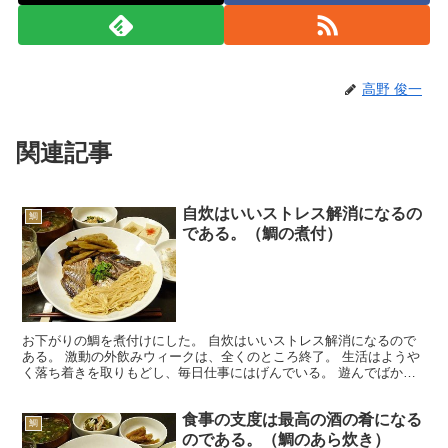
高野 俊一
関連記事
自炊はいいストレス解消になるの
鯛
である。（鯛の煮付）
お下がりの鯛を煮付けにした。 自炊はいいストレス解消になるので
ある。 激動の外飲みウィークは、全くのところ終了。 生活はようや
く落ち着きを取りもどし、毎日仕事にはげんでいる。 遊んでばかり
では生活が成り立たないのは言うまでもない。 いや本当...
食事の支度は最高の酒の肴になる
鯛
のである。（鯛のあら炊き）