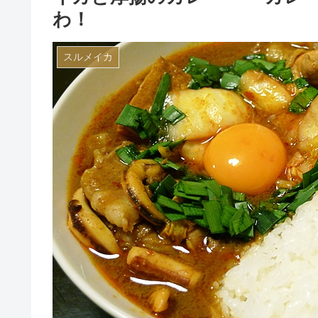
わ！
スルメイカ