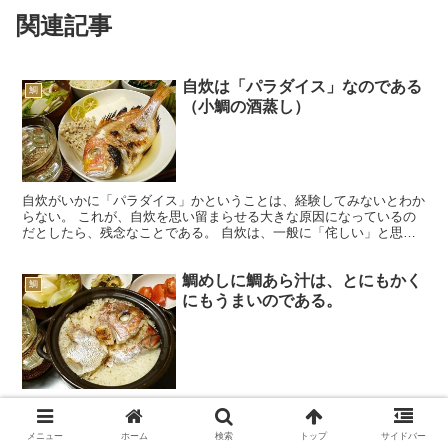
関連記事
自炊は「パラダイス」なのである
鯛
（小鯛の酒蒸し）
自炊がいかに「パラダイス」かということは、経験してみないとわか
らない。 これが、自炊を思い留まらせる大きな原因になっているの
だとしたら、残念なことである。 自炊は、一般に「侘しい」と思う
人が多いだろう。 「独りで食事する」ことすら、「侘しい...
鯛めしに鯛あら汁は、とにもかく
鯛
にもうまいのである。
鯛のあらが買ってあり、これをどのように食べるか考えた。まずはあ
ら炊きが定番で、ごぼうを入れ、さらにそうめんも添えるとうまい。
メニュー
ホーム
検索
トップ
サイドバー
酒蒸しやあら汁もやはり定番になるだろうが、きのうはもう一択で、