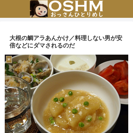
大根の鯛アラあんかけ／料理しない男が安
倍などにダマされるのだ
鯛