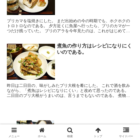
ブリカマを塩焼きにした。 まだ出始めの今の時期でも、ホクホクの
トロトロなのである。 夕方近くに魚屋へ行ったら、ブリのカマが一
つだけ残っていた。 ブリのアラを今年見たのは、これがはじめて。
理由ははっきりしている。 売り切れていたのだ。 だいた...
煮魚の作り方はレシピになりにく
ブリ
いのである。
昨日は二日目の、味がしみたブリ大根を肴にした。 これで酒を飲み
ながら、「煮魚はレシピになりにくい」と改めて思ったのである。
二日目のブリ大根がうまいのは、言うまでもないのである。 煮物は
煮汁が冷えていくあいだに味がしみていく。 温めなおし、...
カウンターの仲間と酒を飲むのは楽しい
のだ。
メニュー
ホーム
検索
トップ
サイドバー