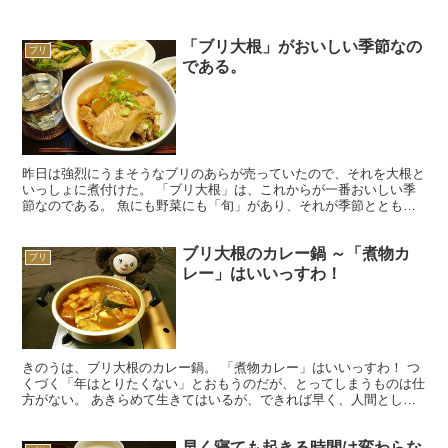
「ブリ大根」がおいしい季節なの
ブリ
である。
昨日は強烈にうまそうなブリのあらが売っていたので、それを大根と
いっしょに煮付けた。 「ブリ大根」は、これからが一番おいしい季
節なのである。 魚にも野菜にも「旬」があり、それが季節とともに
移り変わっていくことは、何とも楽しいものである。 スー...
ブリ大根のカレー鍋 ～「煮物カ
ブリ
レー」はいいっすわ！
きのうは、ブリ大根のカレー鍋。 「煮物カレー」はいいっすわ！ つ
くづく「年はとりたくない」とおもうのだが、とってしまうものは仕
方がない。 あきらめて生きてはいるが、できれば早く、人間として
の務めをはたし、神様から「お役御免」にしてもらいたい...
早く寝ても起きる時間は変わらな