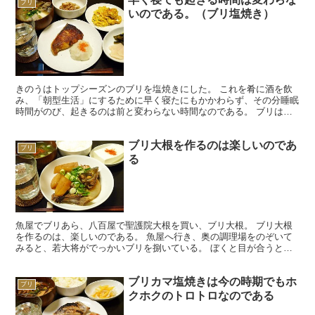
ブリ
いのである。（ブリ塩焼き）
きのうはトップシーズンのブリを塩焼きにした。 これを肴に酒を飲
み、「朝型生活」にするために早く寝たにもかかわらず、その分睡眠
時間がのび、起きるのは前と変わらない時間なのである。 ブリは、
今が「トップシーズン」なのである。 脂が乗りまくること...
ブリ大根を作るのは楽しいのであ
ブリ
る
魚屋でブリあら、八百屋で聖護院大根を買い、ブリ大根。 ブリ大根
を作るのは、楽しいのである。 魚屋へ行き、奥の調理場をのぞいて
みると、若大将がでっかいブリを捌いている。 ぼくと目が合うと、
「ブリあら、出ますよ！」 ニコリと笑うわけである。 ...
ブリカマ塩焼きは今の時期でもホ
ブリ
クホクのトロトロなのである