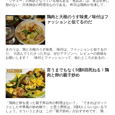
「シチュー」の和訳となっている感もある「煮込み」は、実は世界に
類のない、日本独自の料理法なのである。 昨日は鶏肉が冷凍してあ
り、使いさしの野菜も冷蔵庫にあれこれ入っていたから、それ...
鶏肉と大根のうす味煮／味付はフ
鶏肉
ァッションと似てるのだ
きのうは、鶏と大根のうす味煮。 味付は、ファッションと似てるの
だ。 ※読んでくださった方は、ぜひアマゾンへ、レビューの投稿を
お願いします！ 味付とファッションって、似たところがあるので
はないかと常々思っているのだ。 まあおなじ人間がつく...
言うまでもなく5億6回死ねる！鶏
反和食レシピ
肉と卵の親子炒め
「鶏肉と卵を使った親子丼以外の料理はない？」 「できればガッツ
リとした中華風の炒め物で」 と思う男性は、2億4人くらいはいるで
しょう。そういうときは、この『親子炒め』がおすすめです。 鶏肉