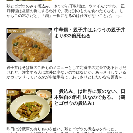
鶏とゴボウのみそ煮込み。 さすが八丁味噌は、ウマイんですわ。 正
月料理は昼酒の肴にするわけで、夜は別のものを食べたくなる。 し
かもこの寒さだと、「鍋」一択になるのは仕方がないことだ。 元旦
は、常夜鍋。 具は、ほうれん草と豚肉、油あげ。 ほう...
中華風・親子丼はふつうの親子丼
反和食レシピ
より833倍死ねる
親子丼はそば屋のご飯ものメニューとして定番中の定番であるわけだ
けれど、注文する人は意外に少ないのではないか。あっさりしている
かガッツリしているかが中途半端で、あっさりとしたいなら蕎麦を、
ガッツリ行きたい場合にはカツ丼を注文しそうな気がする。...
「煮込み」は世界に類のない、日
鶏肉
本独自の料理法なのである。（鶏
とゴボウの煮込み）
昨日は冷蔵庫の有りものを使い、鶏とゴボウの煮込みを作った。