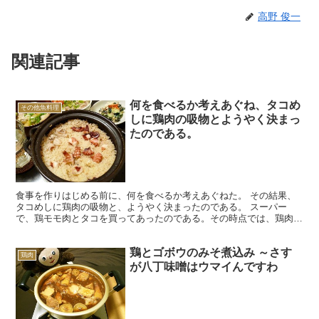
高野 俊一
関連記事
何を食べるか考えあぐね、タコめ
その他魚料理
しに鶏肉の吸物とようやく決まっ
たのである。
食事を作りはじめる前に、何を食べるか考えあぐねた。 その結果、
タコめしに鶏肉の吸物と、ようやく決まったのである。 スーパー
で、鶏モモ肉とタコを買ってあったのである。その時点では、鶏肉は
焼き、タコは酢の物にしようと思っていた。 鶏肉を、塩だけ...
鶏とゴボウのみそ煮込み ～さす
鶏肉
が八丁味噌はウマイんですわ