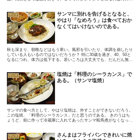
でもないのだけれど、寒いのは苦手としている。 しかし...
サンマに別れを告げるとなると、
サンマ
やはり「なめろう」は食べておか
なくてはいけないのである。
秋も深まり、朝晩などはもう寒い。風邪を引いたり、体調を崩したり
している人もいるのではないだろうか？ 特に30歳を過ぎ、40、50と
なるにつれ、体力は低下する。若いころは大丈夫でも、だんだん無理
が利かなくなるから、体調の管理には、細心の注意が...
塩焼は「料理のシーラカンス」で
サンマ
ある。（サンマ塩焼）
サンマの食べ方として、やはり塩焼は、外すことができないだろう。
この塩焼、「料理のシーラカンス」だと思うのである。 きのうはち
ょうど、前に作って冷蔵庫に入れてあったサンマ鞍馬煮がなくなった
こともあり、再びサンマを食べることにした。サンマは今...
さんまはフライパンできれいに焼
サンマ