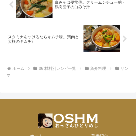
白みそは要常備。クリームシチュー的・
鶏肉団子の白みそ汁
スタミナをつけるならキムチ味。鶏肉と
大根のキムチ汁
ホーム
06 材料別レシピ一覧
魚介料理
サン
マ