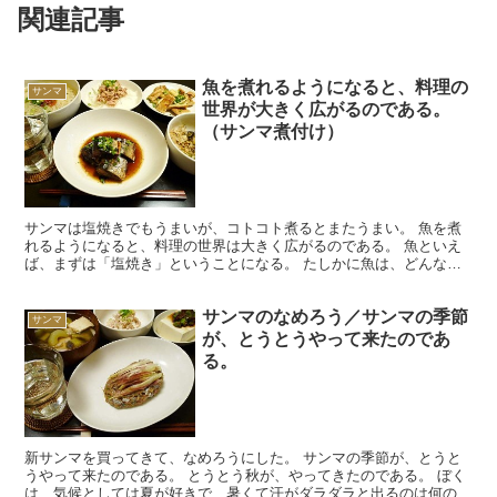
関連記事
魚を煮れるようになると、料理の
サンマ
世界が大きく広がるのである。
（サンマ煮付け）
サンマは塩焼きでもうまいが、コトコト煮るとまたうまい。 魚を煮
れるようになると、料理の世界は大きく広がるのである。 魚といえ
ば、まずは「塩焼き」ということになる。 たしかに魚は、どんなも
のでも塩を振って焼けば、まず間違いなくおいしく食べられ...
サンマのなめろう／サンマの季節
サンマ
が、とうとうやって来たのであ
る。
新サンマを買ってきて、なめろうにした。 サンマの季節が、とうと
うやって来たのである。 とうとう秋が、やってきたのである。 ぼく
は、気候としては夏が好きで、暑くて汗がダラダラと出るのは何の苦