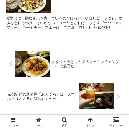
夏野菜に、順次別れを告げているのだけれど、やはりゴーヤにも、挨
拶を忘れるわけにはいかない。ゴーヤとなれば、やはりゴーヤチャン
プルー。 ゴーヤチャンプルーは、この夏、作り倒した感があり、 オ
イスターソースを隠し味にしたゴーヤチャンプルー トマ...
ホタルイカとキムチのソーミンチャンプ
ルーは最高だ
京都駅前の居酒屋「おふくろ」は一人で
ふらりと入るにはおすすめだ
ホーム
06 材料別レシピ一覧
肉料理
豚肉
メニュー
ホーム
検索
トップ
サイドバー