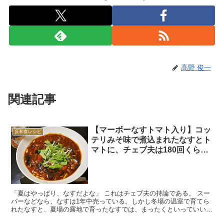
高野 俊一
関連記事
【マーボーなすトマト入り】コッ
反和食レシピ
テリみそ味で煮込まれたなすとト
マトに、チェブ夫は180回くらい
死んだ。
「夏はやっぱり、なすだよな」 これはチェブ夫の持論である。 スー
パーなどなら、なすは1年中売っている。しかし冬場の温室で育てら
れたなすと、夏場の露地で育ったなすでは、まったくといっていいほ
ど味が違う。 夏場のなすは、アクがほとんどない。サッ...