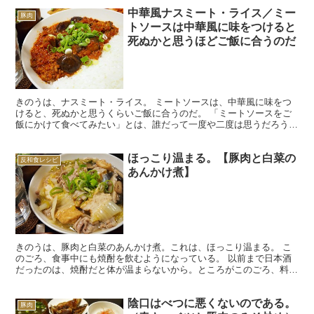
中華風ナスミート・ライス／ミー
豚肉
トソースは中華風に味をつけると
死ぬかと思うほどご飯に合うのだ
きのうは、ナスミート・ライス。 ミートソースは、中華風に味をつ
けると、死ぬかと思うくらいご飯に合うのだ。 「ミートソースをご
飯にかけて食べてみたい」とは、誰だって一度や二度は思うだろう。
最近は「タコライス」という、まさにミートソースをご飯に...
ほっこり温まる。【豚肉と白菜の
反和食レシピ
あんかけ煮】
きのうは、豚肉と白菜のあんかけ煮。これは、ほっこり温まる。 こ
のごろ、食事中にも焼酎を飲むようになっている。 以前まで日本酒
だったのは、焼酎だと体が温まらないから。ところがこのごろ、料理
にニンニクを使うようになったため、それで十分体は温まり...
陰口はべつに悪くないのである。
豚肉