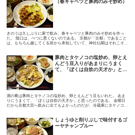
（春キャベツと豚肉のみそ炒め）
きのうは久しぶりに家で飲み、春キャベツと豚肉のみそ炒めを作っ
た。 陰口は、べつに悪くないのである。 京都が「古都」であること
は、もちろん越してくる前から承知していて、神社仏閣はそれこそ無
数にあるわけだが、実際に住むようになり、そのような有形...
豚肉とタケノコの塩炒め、卵とえ
豚肉
んどう豆入りがあまりにうまく
て、「ぼくは自炊の天才か」と思
ったのである。
酒の肴は豚肉とタケノコの塩炒め、卵とえんどう豆もいれた。 あま
りにうまくて、「ぼくは自炊の天才か」と思ったのである。 金曜日
だから京都大宮へ飲みに出てもよかったのだが、冷蔵庫にタケノコと
えんどう豆が入っていて、そろそろ食べてしまわないといけ...
しょうゆと削りぶしで味付するゴ
豚肉
ーヤチャンプルー