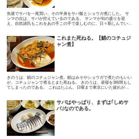
魚屋でサバを一尾買い、その半身をサバ飯とショウガ煮にした。 サ
ンマの次は、サバが控えているのである。 サンマが旬の盛りを迎
え、自炊諸氏もこれをあの手この手で楽しむのに、日々勤しんでいる
ことと思う。 旬のサンマが最もうまいものの一つなのは間違...
これまた死ねる。【鯖のコチュジ
サバ
ャン煮】
きのうは、鯖のコチュジャン煮。鯖はみそやショウガで煮たのもいい
が、コチュジャンで煮るとまた死ねる。 きのうは、昼寝を3時間もし
てしまったのである。 これはたぶん、日曜まで東京にいた疲れが、
きのう出たのだ。年を取ると、疲れが遅れて出るようにな...
サバはやっぱり、まずは｢しめサ
サバ
バ｣なのである。