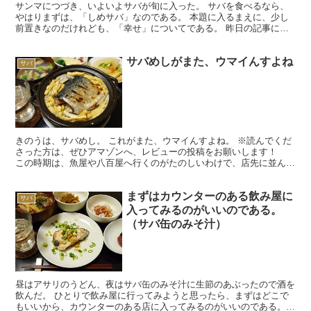
サンマにつづき、いよいよサバが旬に入った。 サバを食べるなら、
やはりまずは、「しめサバ」なのである。 本題に入るまえに、少し
前置きなのだけれども、「幸せ」についてである。 昨日の記事には
コメントを色々もらい、どれも「なるほど」と読ませてもら...
サバめしがまた、ウマイんすよね
サバ
きのうは、サバめし。 これがまた、ウマイんすよね。 ※読んでくだ
さった方は、ぜひアマゾンへ、レビューの投稿をお願いします！
この時期は、魚屋や八百屋へ行くのがたのしいわけで、店先に並んで
いるものを見て、春がもう、そこまでやって来ているの...
まずはカウンターのある飲み屋に
サバ
入ってみるのがいいのである。
（サバ缶のみそ汁）
昼はアサリのうどん、夜はサバ缶のみそ汁に生節のあぶったので酒を
飲んだ。 ひとりで飲み屋に行ってみようと思ったら、まずはどこで
もいいから、カウンターのある店に入ってみるのがいいのである。