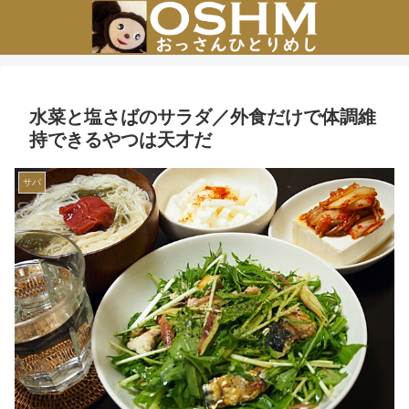
水菜と塩さばのサラダ／外食だけで体調維
持できるやつは天才だ
サバ