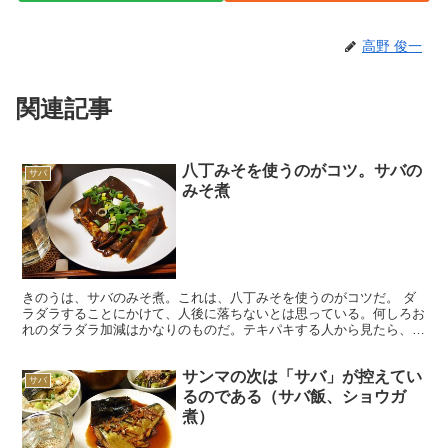
高野 俊一
関連記事
八丁みそを使うのがコツ。サバの
サバ
みそ煮
きのうは、サバのみそ煮。これは、八丁みそを使うのがコツだ。 ダ
ラダラすることにかけて、人後に落ちないとは思っている。何しろお
れのダラダラ加減はかなりのものだ。テキパキする人から見たら、光
の速さで後退していると映るにちがいない。 これは、一人...
サンマの次は「サバ」が控えてい
サバ
るのである（サバ飯、ショウガ
煮）