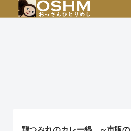
鶏つみれのカレー鍋 ～市販の