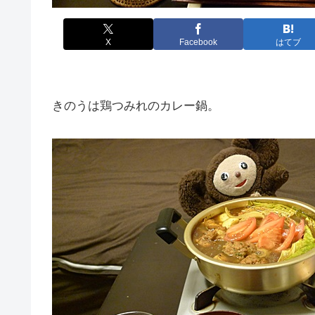
X
Facebook
はてブ
きのうは鶏つみれのカレー鍋。