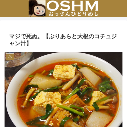
マジで死ぬ。【ぶりあらと大根のコチュジ
ャン汁】
ブリ