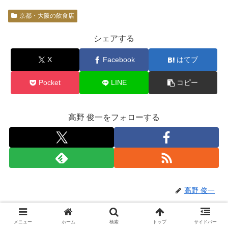
京都・大阪の飲食店
シェアする
X
Facebook
はてブ
Pocket
LINE
コピー
高野 俊一をフォローする
高野 俊一
関連記事
メニュー
ホーム
検索
トップ
サイドバー