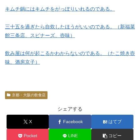
キムチ鍋にはキムチをがっぽりいれるのである。
三十五を過ぎたら自炊したほうがいいのである。（新福菜
館三条店、スピナーズ、壺味）
飲み屋は何が起こるかわからないのである。（たこ焼き壺
味、酒房京子）
京都・大阪の飲食店
シェアする
X
Facebook
はてブ
Pocket
LINE
コピー