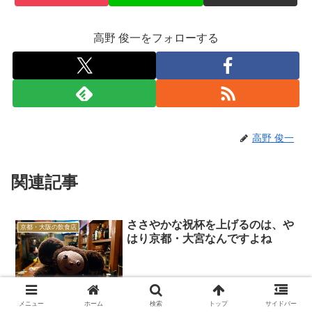
高野 俊一をフォローする
高野 俊一
関連記事
ささやかな祝杯を上げるのは、や
京都・大阪の飲食店
はり京都・大宮なんですよね
きのうは、ちょっとうれしいことがあった。 ささやかな祝杯を上げ
メニュー
ホーム
検索
トップ
サイドバー