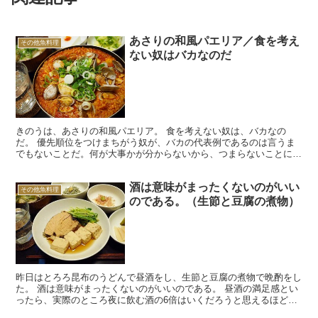
あさりの和風パエリア／食を考え
その他魚料理
ない奴はバカなのだ
きのうは、あさりの和風パエリア。 食を考えない奴は、バカなの
だ。 優先順位をつけまちがう奴が、バカの代表例であるのは言うま
でもないことだ。何が大事かが分からないから、つまらないことに拘
って、それで時間をムダにする。 そういう意味で、「食」を...
酒は意味がまったくないのがいい
その他魚料理
のである。（生節と豆腐の煮物）
昨日はとろろ昆布のうどんで昼酒をし、生節と豆腐の煮物で晩酌をし
た。 酒は意味がまったくないのがいいのである。 昼酒の満足感とい
ったら、実際のところ夜に飲む酒の6倍はいくだろうと思えるほど
で、つくづく気分がいい。 明るい昼間、ぼんやりと酒を飲...