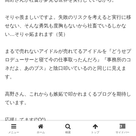
そりゃ羨ましいですよ。失敗のリスクを考えると実行に移
せない、そんな勇気も度胸もないから社畜でいるしかな
い…そりゃ妬まれます（笑）
まるで売れないアイドルが売れてるアイドルを『どうせプ
ロデューサーと寝て今の仕事取ったんだろ』『事務所のコ
ネだよ、あのブス』と陰口叩いているのと同じに見えま
す。
高野さん、これからも嫉妬で叩かれまくるブログを期待し
ています。
応援してます(^O^)
メニュー
ホーム
検索
トップ
サイドバー