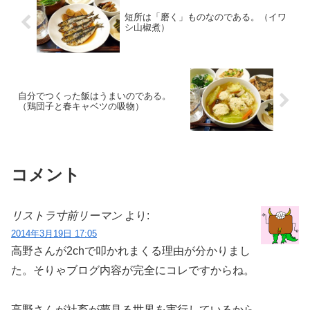
短所は「磨く」ものなのである。（イワ
シ山椒煮）
自分でつくった飯はうまいのである。
（鶏団子と春キャベツの吸物）
コメント
リストラ寸前リーマン
より:
2014年3月19日 17:05
高野さんが2chで叩かれまくる理由が分かりまし
た。そりゃブログ内容が完全にコレですからね。
高野さんが社畜が夢見る世界を実行しているから。