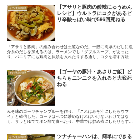
【アサリと豚肉の酸辣にゅうめん
その他魚料理
レシピ】ウルトラにコクがあるピ
リ辛酸っぱい味で596回死ねる
「アサリと豚肉」の組み合わせは王道なのだ。一般に肉系のだしに魚
介系のだしを加えるのは、ラーメンでも「ダブルスープ」があった
り、パエリアにも鶏肉と貝類を入れたりする通り、コクを増す方法と
して定石なのだが、ともに比較的クセがあるアサリと豚肉は、...
【ゴーヤの豚汁・あさりご飯】ど
その他魚料理
ちらもニンニクを入れると大変死
ねる
みそ味のゴーヤチャンプルーを作り、「これはみそ汁にしたらウマ
イ」と確信した。ゴーヤはべつに炒めなければいけないわけではな
く、サッとゆでてポン酢で食べたり、中華では炒め煮にしたりもす
る。 豚肉と豆腐とあわせると「豚汁」になるわけで、みそ味のゴ...
ツナチャーハンは、簡単にできる
その他魚料理