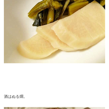
酒はぬる燗。