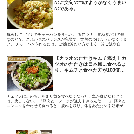
のに文句のつけようがなくうまい
のである。
昼めしに、ツナのチャーハンを食べた。 卵にツナ、青ねぎだけの具
なのだが、これが味のバランスが完璧で、文句のつけようがなくうま
い。 チャーハンを作るには、ご飯は冷たい方がよく、冷ご飯や自然
解凍した冷凍ご飯があるのなら、それを使えばいいのだが、...
【カツオのたたきキムチ添え】カ
その他魚料理
ツオのたたきは日本風に食べるよ
り、キムチと食べた方が100倍う
まい。
チェブ夫はこの頃、あまり魚を食べなくなった。魚が嫌いなわけで
は、決してない。 「豚肉とニンニクが強力すぎるんだ……」 豚肉と
ニンニクを合わせて食べると、疲れを取り、体をあたためる効果がと
ても高い。1日食べずにいるだけで、体がずっしり重くなっ...