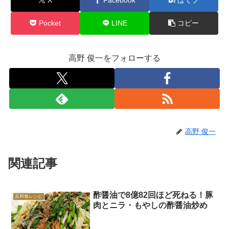
Pocket
LINE
コピー
高野 俊一をフォローする
高野 俊一
関連記事
酢醤油で8億82回ほど死ねる！豚
反和食レシピ
肉とニラ・もやしの酢醤油炒め