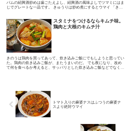
パムの紹興酒炒めは歯ごたえよし、紹興酒の風味よしでツマミにはま
じでグレートな一品です。 きゅうりは炒め煮にするとウマイ 「きゅ
うりに火を通して食べる」というと違和感がある人も多い...
スタミナをつけるならキムチ味。
鶏肉
鶏肉と大根のキムチ汁
きのうは鶏肉を買ってあって、炊き込みご飯にでもしようと思ってい
た。鶏肉の炊き込みご飯が、またうまいのだ。 でも夜になり、改め
て何を食べるか考えると、サッパリとした炊き込みご飯などでなく、
もっとガッツリとしたものが食べたくなった。 これはおお...
トマト入りの麻婆ナスはふつうの麻婆ナ
スより絶対ウマイ