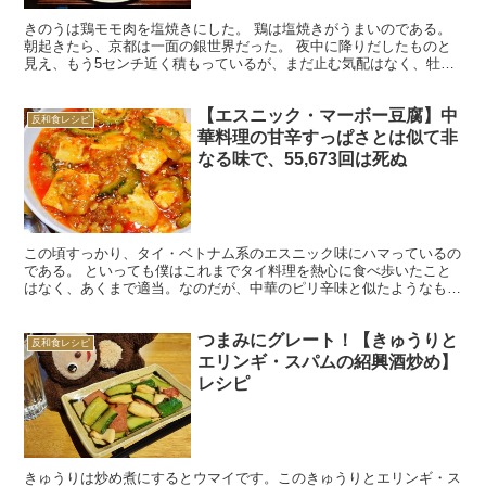
きのうは鶏モモ肉を塩焼きにした。 鶏は塩焼きがうまいのである。
朝起きたら、京都は一面の銀世界だった。 夜中に降りだしたものと
見え、もう5センチ近く積もっているが、まだ止む気配はなく、牡丹
のような雪がコンコンと降りてくる。 先週は、「京都で...
【エスニック・マーボー豆腐】中
反和食レシピ
華料理の甘辛すっぱさとは似て非
なる味で、55,673回は死ぬ
この頃すっかり、タイ・ベトナム系のエスニック味にハマっているの
である。 といっても僕はこれまでタイ料理を熱心に食べ歩いたこと
はなく、あくまで適当。なのだが、中華のピリ辛味と似たようなもの
でありながら、根本的にちがうところがあると思えておもし...
つまみにグレート！【きゅうりと
反和食レシピ
エリンギ・スパムの紹興酒炒め】
レシピ
きゅうりは炒め煮にするとウマイです。このきゅうりとエリンギ・ス