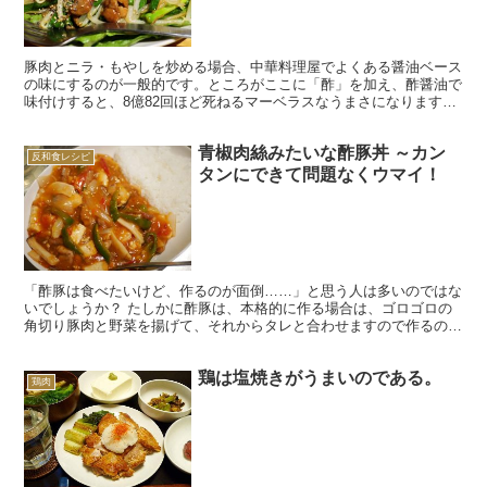
豚肉とニラ・もやしを炒める場合、中華料理屋でよくある醤油ベース
の味にするのが一般的です。ところがここに「酢」を加え、酢醤油で
味付けすると、8億82回ほど死ねるマーベラスなうまさになります。
ちなみに戦前は、ウスターソースには醤油が使われてい...
青椒肉絲みたいな酢豚丼 ～カン
反和食レシピ
タンにできて問題なくウマイ！
「酢豚は食べたいけど、作るのが面倒……」と思う人は多いのではな
いでしょうか？ たしかに酢豚は、本格的に作る場合は、ゴロゴロの
角切り豚肉と野菜を揚げて、それからタレと合わせますので作るのに
手間がかかり、また揚げ物をしますので使用した油の処理な...
鶏は塩焼きがうまいのである。
鶏肉