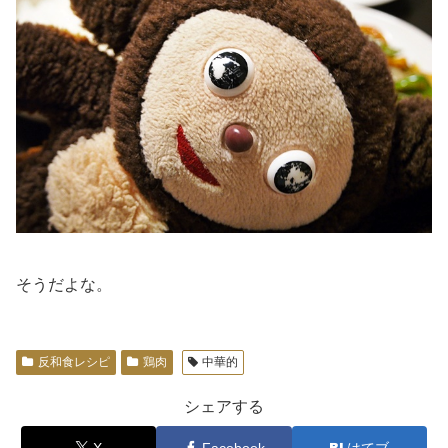
そうだよな。
反和食レシピ
鶏肉
中華的
シェアする
X
Facebook
はてブ