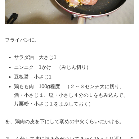
フライパンに、
サラダ油 大さじ1
ニンニク 1かけ （みじん切り）
豆板醤 小さじ1
鶏もも肉 100g程度 （２～３センチ大に切り、
酒・小さじ１、塩・小さじ４分の１をもみ込んで、
片栗粉・小さじ１をまぶしておく）
を、鶏肉の皮を下にして弱めの中火くらいにかける。
３～４分して皮に焼き色がついてきたらひっくり返し、さ