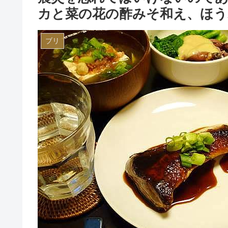
カと菜の花の酢みそ和え、ほう
ブリ