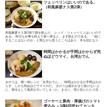
ツェッペリンはいいのである。
豚肉
（和風麻婆ナス第2弾）
和風麻婆ナス第2弾で酒を飲んだ。 レッド・ツェッペリンはいいので
ある。 昨日も仕事を終えて家へ帰ると、まず飲むのである。 「他に
することはないのか」と我ながら思うところはあり、本を読むなり、
もう少し生産的なことをすれば、ぼくも多少はちがった...
時間はかかるが手間はかからず死
豚肉
ぬほどウマイ。台湾おでん
きのうは、檀一雄レシピ「台湾おでん」。時間はかかるが手間はかか
らず、しかも死ぬほどウマイのだ。 きのうは疲れがまだ抜けない上
に、寝冷えして風邪を引いてしまった。まさに、弱り目にたたり目。
これは何としても、精がつくものを食べなくてはいけない...
ゴーヤーと豚肉・厚揚げのトマト
反和食レシピ
煮込み ～3億6回死ねてカンタ