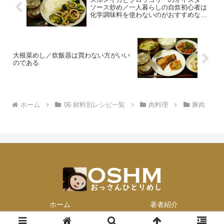
ソース炒め／一人暮らしの自炊初心者は
化学調味料を使わないのがおすすめなの
である
大根菜めし／炊飯器は買わない方がいい
のである
ホーム
06 材料別レシピ一覧
肉料理
豚肉
ホーム
著者紹介
© 2013-2026 おっさんひとりめし.