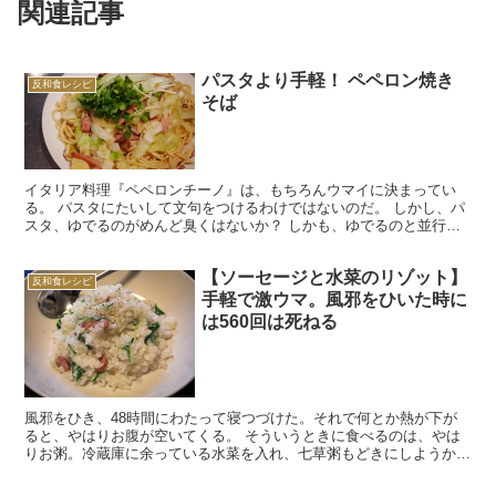
関連記事
パスタより手軽！ ペペロン焼き
反和食レシピ
そば
イタリア料理『ペペロンチーノ』は、もちろんウマイに決まってい
る。 パスタにたいして文句をつけるわけではないのだ。 しかし、パ
スタ、ゆでるのがめんど臭くはないか？ しかも、ゆでるのと並行し
て具を炒め、ゆで上がったちょうどそのタイミングでパスタ...
【ソーセージと水菜のリゾット】
反和食レシピ
手軽で激ウマ。風邪をひいた時に
は560回は死ねる
風邪をひき、48時間にわたって寝つづけた。それで何とか熱が下が
ると、やはりお腹が空いてくる。 そういうときに食べるのは、やは
りお粥。冷蔵庫に余っている水菜を入れ、七草粥もどきにしようかと
初めはおもった。 しかしそれでは、栄養があまりに足りな...