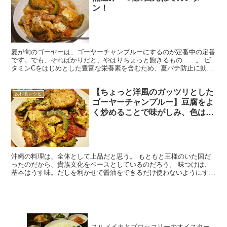
ン！
夏が旬のゴーヤーは、ゴーヤーチャンプルーにするのが定番中の定番
です。でも、そればかりだと、やはりちょっと飽きるもの……。 ビ
タミンCをはじめとした豊富な栄養素を含むため、夏バテ防止に効果
があり、しかも値段も手頃なゴーヤーは、食べ方を工夫する...
【ちょっと洋風のガッツリとした
反和食レシピ
ゴーヤーチャンプルー】豆腐をよ
く炒めることで味がしみ、色は茶
色っぽくなるものの20,395回くら
いは死ねる
沖縄の料理は、全体として上品だと思う。 もともと王様のいた国だ
ったのだから、貴族文化をベースとしているのだろう。 味つけは、
基本はうす味。だしを利かせて醤油をできるだけ使わないようにする
のは、京都の料理とも重なるところがある。 醤油をあまり...
スルメイカとブロッコリーのオイスター