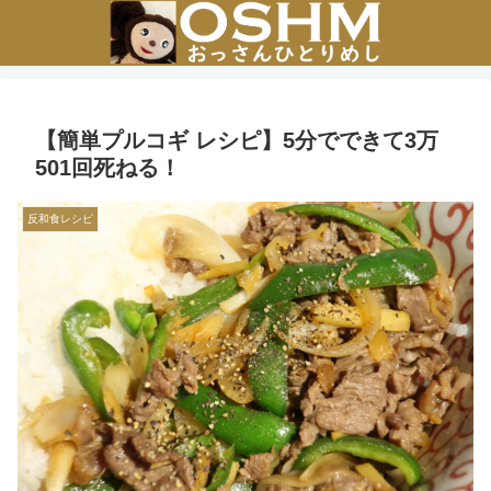
【簡単プルコギ レシピ】5分でできて3万
501回死ねる！
反和食レシピ