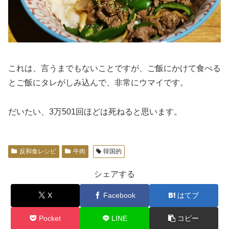
これは、言うまでもないことですが、ご飯にかけて食べる
とご飯にタレがしみ込んで、非常にウマイです。
だいたい、3万501回ほどは死ねると思います。
反和食レシピ
牛肉
韓国的
シェアする
X
Facebook
はてブ
Pocket
LINE
コピー