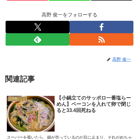
高野 俊一をフォローする
高野 俊一
関連記事
【小鍋立てのサッポロ一番塩らー
反和食レシピ
めん】ベーコンを入れて卵で閉じ
ると33.4回死ねる
スーパーを覗いたら、鍋が売っているのが目に止まり、それがめちゃ