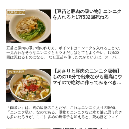
ら、市販のカレールウを使う人は多いとおもう。 日本のカレ...
【豆苗と豚肉の吸い物】ニンニク
反和食レシピ
を入れると1万532回死ねる
豆苗と豚肉の吸い物の作り方。ポイントはニンニクを入れることで、
一見合わなそうなニンニクとカツオだしはとてもよく合い、1万532
回は死ねるものになる。 なぜ豆苗を使ったのかといえば、スーパー
で目についたから。 そろそろ青菜が恋しくなってくる季...
【あさりと豚肉のニンニク吸物】
その他魚料理
ものの10分で出来ながら最高にウ
マイので絶対に作ってみるべきで
はないか
「肉吸い」は、肉の吸物のことだが、これはニンニク入りの吸物、
「ニンニク吸い」なのである。吸物とニンニクなど水と油と思う向き
も多いだろうが、ここに多めの唐辛子を加えると、死ぬほどウマイ。
このやり方は、在日コリアンである大阪十三「あらい商店」...