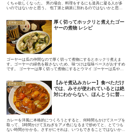
くちゃ欲しくなった。 男の場合、料理をするにも道具に凝る人が多
いのではないかと思う。 包丁派と鍋派に別れるのではないかと思う
のだが、僕は鍋派で、一時は雪平鍋や中華鍋を3つも4つも...
厚く切ってホックリと煮えたゴー
反和食レシピ
ヤーの煮物 レシピ
ゴーヤーは瓜の仲間なので厚く切って煮物にするとホックリ煮えま
す。ゴーヤーの緑色を殺さないため、味つけは塩味ベースがおすすめ
です。 ゴーヤーは厚く切って煮物にするとウマイ ゴーヤーは瓜や冬
瓜とおなじウリ科ですので、煮物にするとウマイです。チャ...
【みそ煮込みカレー】食べただけ
反和食レシピ
では、みそが使われているとは絶
対にわからない、ほんとうに普通
においしいカレー。
カレーを洋風に本格的につくろうとすると、何時間もかけてスープを
取って、1時間かけて玉ねぎをアメ色になるまで炒めてと、とてつも
ない時間がかかる。さすがにそれは、いつもできることではないか