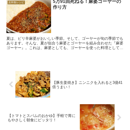
5万91回死ねる！麻婆ゴーヤーの
反和食レシピ
作り方
夏は、ピリ辛麻婆がおいしい季節。そして、ゴーヤーが旬の季節でも
あります。そんな、夏が似合う麻婆とゴーヤーを組み合わせた『麻婆
ゴーヤー』。これは、麻婆としても、ゴーヤーを使った料理として
も、大変おいしいものの１つです。 この記事では、麻婆ゴー...
【豚生姜焼き】ニンニクを入れると3億41
倍うまい！
【トマトとスパムのおかゆ】手軽で胃に
もやさしく朝食にピッタリ！