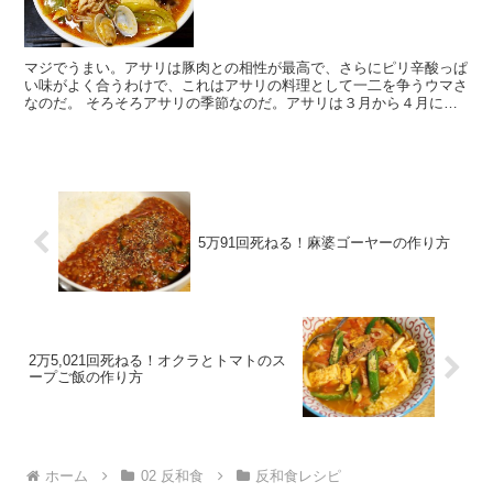
マジでうまい。アサリは豚肉との相性が最高で、さらにピリ辛酸っぱ
い味がよく合うわけで、これはアサリの料理として一二を争うウマさ
なのだ。 そろそろアサリの季節なのだ。アサリは３月から４月にか
けて身が膨れ、５月に産卵するとまた一気に痩せる。 アサ...
5万91回死ねる！麻婆ゴーヤーの作り方
2万5,021回死ねる！オクラとトマトのス
ープご飯の作り方
ホーム
02 反和食
反和食レシピ