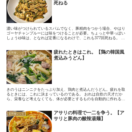
死ねる
濃い味がつけられているスパムでなく、豚精肉をつかう場合、やはり
ゴーヤチャンプルーには味をつけることが必要。ちょっと中華っぽい
しょうゆ味は、となれば定番になるわけで、これも377回死ねる。 ゴ
ーヤチャンプルーのレシピを色々見ていて、現地の作り...
疲れたときはこれ。【鶏の韓国風
反和食レシピ
煮込みうどん】
きのうはニンニクをたっぷり加え、鶏肉と煮込んだうどん。疲れを取
るときには、これに決まっているのである。 おれは自炊の天才だか
ら、栄養など考えなくても、体が必要とするものを自動的に作れるの
である。 きのうは、旅から帰ってきて疲れていた。胃にや...
アサリの料理で一二を争う。【ア
反和食レシピ
サリと豚肉の酸辣湯麺】