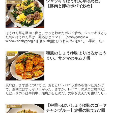
シャッキリほうれん草は死ぬ。
反和食レシピ
【豚肉と卵のポパイ炒め】
ほうれん草を豚肉・卵と、サッと炒めたポパイ炒め。シャッキリとし
た旬のほうれん草は、死ぬほどウマイ。 (adsbygoogle =
window.adsbygoogle || []).push({}); ほうれん草のおいしい季節。ただ
でさえ栄...
和風のしょうゆ味よりはるかにう
サンマ
まい。サンマのキムチ煮
風邪は、まず熱については、おとといレバニラ炒めを食べたおかげ
で、翌朝にはすっかり下がった。さすが、レバニラの威力は絶大だ。
ただ、きのうは午前中、頭痛がしたのだ。文字を読んだり書いたりす
ると、頭がジンジン痛くなる。 「こりゃきょうは、仕事は...
【中華っぽいしょうゆ味のゴーヤ
反和食レシピ
チャンプルー】定番の味で377回