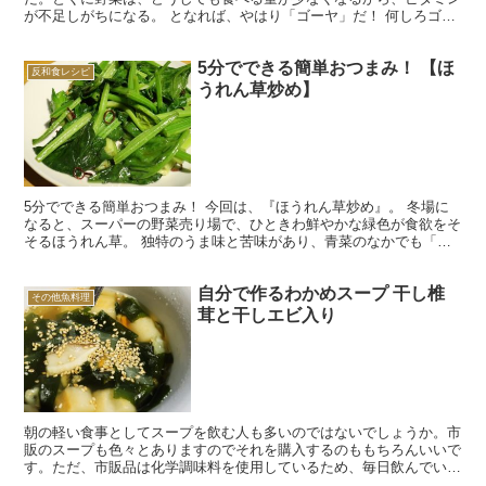
が不足しがちになる。 となれば、やはり「ゴーヤ」だ！ 何しろゴー
ヤは、ビタミンCはトマトの5倍、食物繊維がセロリの30...
5分でできる簡単おつまみ！ 【ほ
反和食レシピ
うれん草炒め】
5分でできる簡単おつまみ！ 今回は、『ほうれん草炒め』。 冬場に
なると、スーパーの野菜売り場で、ひときわ鮮やかな緑色が食欲をそ
そるほうれん草。 独特のうま味と苦味があり、青菜のなかでも「別
格」と思える存在感がありますよね。 このほうれん草、...
自分で作るわかめスープ 干し椎
その他魚料理
茸と干しエビ入り
朝の軽い食事としてスープを飲む人も多いのではないでしょうか。市
販のスープも色々とありますのでそれを購入するのももちろんいいで
す。ただ、市販品は化学調味料を使用しているため、毎日飲んでいる
と飽きるのが欠点です。 そこで、自分で作るわかめスープ...