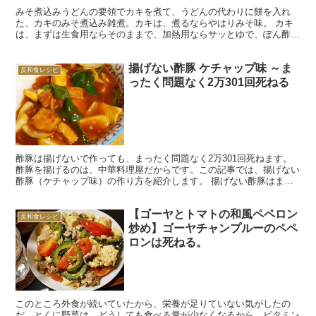
みそ煮込みうどんの要領でカキを煮て、うどんの代わりに餅を入れ
た、カキのみそ煮込み雑煮。カキは、煮るならやはりみそ味。 カキ
は、まずは生食用ならそのままで、加熱用ならサッとゆで、ぽん酢で
食べるのが一番うまい。これは文句のつけようがないのである...
揚げない酢豚 ケチャップ味 ～ま
反和食レシピ
ったく問題なく2万301回死ねる
酢豚は揚げないで作っても、まったく問題なく2万301回死ねます。
酢豚を揚げるのは、中華料理屋だからです。この記事では、揚げない
酢豚（ケチャップ味）の作り方を紹介します。 揚げない酢豚はまっ
たく問題なく死ねる 揚げない酢豚は、まったく問題なく...
【ゴーヤとトマトの和風ペペロン
反和食レシピ
炒め】ゴーヤチャンプルーのペペ
ロンは死ねる。
このところ外食が続いていたから、栄養が足りていない気がしたの
だ。とくに野菜は、どうしても食べる量が少なくなるから、ビタミン