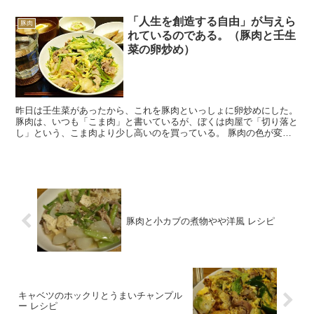
「人生を創造する自由」が与えら
豚肉
れているのである。（豚肉と壬生
菜の卵炒め）
昨日は壬生菜があったから、これを豚肉といっしょに卵炒めにした。
豚肉は、いつも「こま肉」と書いているが、ぼくは肉屋で「切り落と
し」という、こま肉より少し高いのを買っている。 豚肉の色が変わ
ったら、合わせ調味料をいれる。 壬生菜は炒め過ぎない...
豚肉と小カブの煮物やや洋風 レシピ
キャベツのホックリとうまいチャンプル
ー レシピ