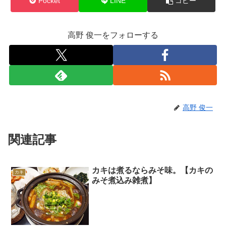
Pocket
LINE
コピー
高野 俊一をフォローする
高野 俊一
関連記事
カキは煮るならみそ味。【カキの
カキ
みそ煮込み雑煮】