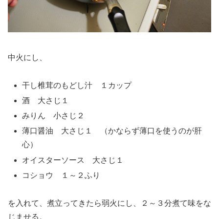
中火にし、
干し椎茸のもどし汁 １カップ
酒 大さじ１
みりん 小さじ２
薄口醤油 大さじ１ （かならず薄口を使うのが肝
心）
オイスターソース 大さじ１
コショウ １～２ふり
を入れて、煮立ってきたら弱火にし、２～３分煮て味をな
じませる。