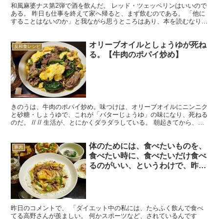
和風麻婆ナス第2弾で酒を飲んだ。 レッド・ツェッペリンはいいので
ある。 昨日も仕事を終えて家へ帰ると、まず飲むのである。 「他に
することはないのか」と我ながら思うところはあり、本を読むなり、
もう少し生産的なことをすれば、ぼくも多少はちがった...
オリーブオイルとしょうゆが死ね
反和食レシピ
る。【牛肉のポパイ炒め】
きのうは、牛肉のポパイ炒め。味つけは、オリーブオイルにニンニク
と砂糖・しょうゆで、これが「バターじょうゆ」の味になり、死ねる
のだ。 // // 生活が、とにかくダラダラしている。 朝起きてから、家
を出るまでに、2時間かかる。ダラダラとツイッ...
体のためには、食べたいものを、
豚肉
食べたい時に、食べたいだけ食べ
るのがいい、というわけで、昨日
は豚玉ネギ炒め丼をガッツリと食
べたのである。
昨日のコメントで、 「ダイエット中の私には、たらふく飲んで食べ
てる高野さんが羨ましい。 何かスポーツなど、されているんです