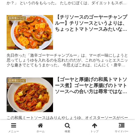
か？」 というのをもらった。 たしかにぼくは、ダイエットもスポー
ツもせず、たらふく飲んで食べて、体重は60キロ、去年の...
【チリソースのゴーヤーチャンプ
反和食レシピ
ルー】チリソースというよりは、
ちょっとトマトソースみたいな味
になるのだが、まちがいなく
2,974回は死ねる
先日作った「激辛ゴーヤーチャンプルー」は、マーボー味にしようと
思ってしょうゆを入れるのを忘れたのだが、これがちょっとエスニッ
クな趣きでとてもうまかった。 今思えばこれは、にんにく・唐辛子
（豆板醤）・砂糖（みりん）・酢、それにオイスターソース...
【ゴーヤと厚揚げの和風トマトソ
反和食レシピ
ース煮】ゴーヤと厚揚げのトマト
ソースへの合い方は尋常ではな
く、1210回は死ねる。
この和風ミートソースはみりんやしょうゆ、オイスターソースがベー
スの味になっているから、厚揚げはとてもよく合う。というかむし
ろ、和風の煮物よりこちらのほうが、厚揚げには合うのではないかと
思うくらいだ。 この厚揚げに、ゴーヤを加えた「ゴーヤと厚...
メニュー
ホーム
検索
トップ
サイドバー