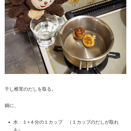
干し椎茸のだしを取る。
鍋に、
水 １+４分の１カップ （１カップのだしが取れ
る）