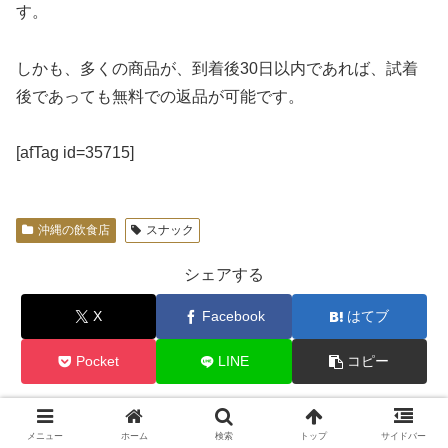
す。
しかも、多くの商品が、到着後30日以内であれば、試着
後であっても無料での返品が可能です。
[afTag id=35715]
沖縄の飲食店
スナック
シェアする
X
Facebook
はてブ
Pocket
LINE
コピー
高野 俊一をフォローする
メニュー
ホーム
検索
トップ
サイドバー