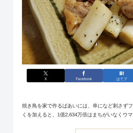
X
Facebook
はてブ
焼き鳥を家で作るばあいには、串になど刺さずフ
くを加えると、1億2,634万倍はまちがいなくウ