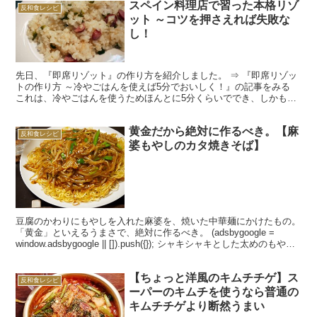
スペイン料理店で習った本格リゾ
反和食レシピ
ット ～コツを押さえれば失敗な
し！
先日、『即席リゾット』の作り方を紹介しました。 ⇒ 『即席リゾッ
トの作り方 ～冷やごはんを使えば5分でおいしく！』の記事をみる
これは、冷やごはんを使うためほんとに5分くらいででき、しかも文
句なくおいしいです。 しかし、せっかくだから本格的...
黄金だから絶対に作るべき。【麻
反和食レシピ
婆もやしのカタ焼きそば】
豆腐のかわりにもやしを入れた麻婆を、焼いた中華麺にかけたもの。
「黄金」といえるうまさで、絶対に作るべき。 (adsbygoogle =
window.adsbygoogle || []).push({}); シャキシャキとした太めのもやし
に...
【ちょっと洋風のキムチチゲ】ス
反和食レシピ
ーパーのキムチを使うなら普通の
キムチチゲより断然うまい