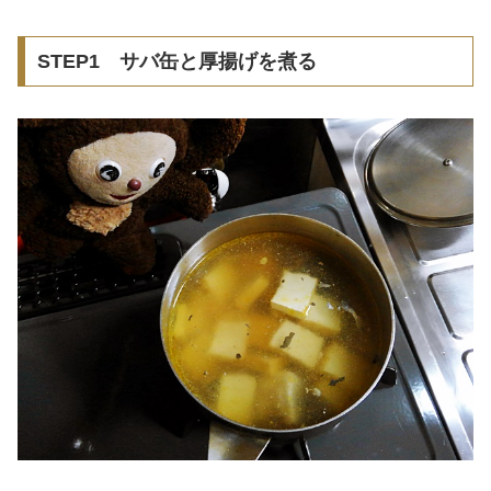
STEP1 サバ缶と厚揚げを煮る