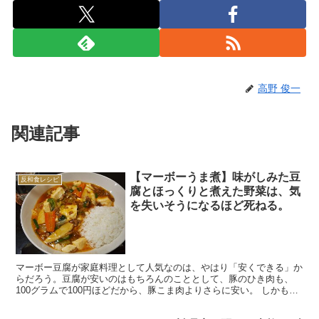
高野 俊一
関連記事
【マーボーうま煮】味がしみた豆
反和食レシピ
腐とほっくりと煮えた野菜は、気
を失いそうになるほど死ねる。
マーボー豆腐が家庭料理として人気なのは、やはり「安くできる」か
らだろう。豆腐が安いのはもちろんのこととして、豚のひき肉も、
100グラムで100円ほどだから、豚こま肉よりさらに安い。 しかも豚
肉も豆腐も栄養があるのはいうまでもないわけで、特に...