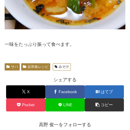
一味をたっぷり振って食べます。
サバ
反和食レシピ
みそ汁
シェアする
X
Facebook
はてブ
Pocket
LINE
コピー
高野 俊一をフォローする