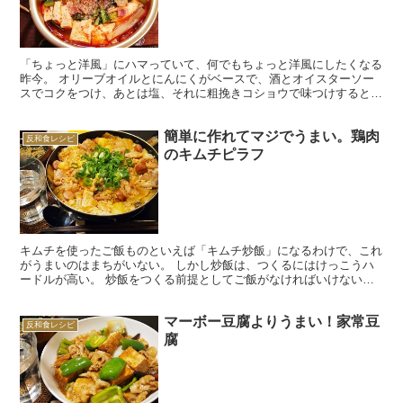
「ちょっと洋風」にハマっていて、何でもちょっと洋風にしたくなる
昨今。 オリーブオイルとにんにくがベースで、酒とオイスターソー
スでコクをつけ、あとは塩、それに粗挽きコショウで味つけするとい
うもので、オイスターソースを使うから完全に洋風ではなく...
簡単に作れてマジでうまい。鶏肉
反和食レシピ
のキムチピラフ
キムチを使ったご飯ものといえば「キムチ炒飯」になるわけで、これ
がうまいのはまちがいない。 しかし炒飯は、つくるにはけっこうハ
ードルが高い。 炒飯をつくる前提としてご飯がなければいけないわ
けで、タイミングよく残りご飯があったりとか、冷凍ご飯と...
マーボー豆腐よりうまい！家常豆
反和食レシピ
腐