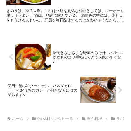
きのうは、家常豆腐。これは豆腐を煮込む料理としては、マーボー豆
腐よりうまい。 酒は、順調に飲んでいる。 酒飲みの中には、休肝日
をもうける人もいる。肝臓を毎日酷使するのはかわいそうだから、た
まには休ませるというわけだ。 しかし肝臓が、「酷使さ...
豚肉とさまざまな野菜のみそ汁 レシピ ～
炒めものより手軽にできて失敗がすくな
い
羽田空港 第1ターミナル「ハネダカレ
ー」～ おうちのカレーが好きな人には大
変おすすめ
ホーム
06 材料別レシピ一覧
魚介料理
サバ