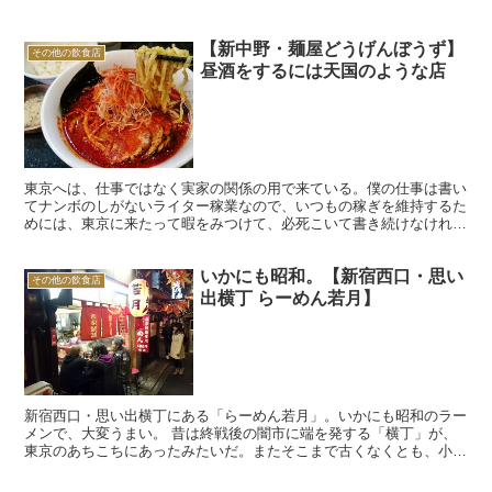
【新中野・麺屋どうげんぼうず】
その他の飲食店
昼酒をするには天国のような店
東京へは、仕事ではなく実家の関係の用で来ている。僕の仕事は書い
てナンボのしがないライター稼業なので、いつもの稼ぎを維持するた
めには、東京に来たって暇をみつけて、必死こいて書き続けなければ
ならない。 ところがなかなか、そうはいかない。東京に来...
いかにも昭和。【新宿西口・思い
その他の飲食店
出横丁 らーめん若月】
新宿西口・思い出横丁にある「らーめん若月」。いかにも昭和のラー
メンで、大変うまい。 昔は終戦後の闇市に端を発する「横丁」が、
東京のあちこちにあったみたいだ。またそこまで古くなくとも、小さ
な飲み屋がひしめき合うように軒を並べる所はたくさんあっ...