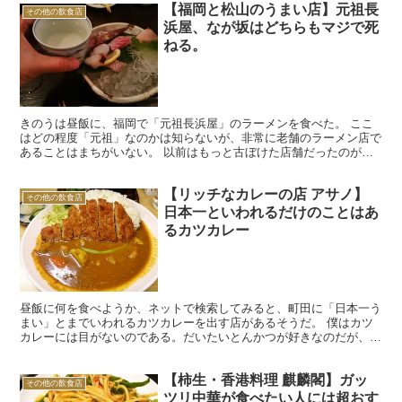
【福岡と松山のうまい店】元祖長
その他の飲食店
浜屋、なが坂はどちらもマジで死
ねる。
きのうは昼飯に、福岡で「元祖長浜屋」のラーメンを食べた。 ここ
はどの程度「元祖」なのかは知らないが、非常に老舗のラーメン店で
あることはまちがいない。 以前はもっと古ぼけた店舗だったのが、
ビルの1階に移っていた。大変な繁盛店だから、儲かってい...
【リッチなカレーの店 アサノ】
その他の飲食店
日本一といわれるだけのことはあ
るカツカレー
昼飯に何を食べようか、ネットで検索してみると、町田に「日本一う
まい」とまでいわれるカツカレーを出す店があるそうだ。 僕はカツ
カレーには目がないのである。だいたいとんかつが好きなのだが、と
んかつにかけるにはソースより、カレーのほうが合うと思っ...
【柿生・香港料理 麒麟閣】ガッ
その他の飲食店
ツリ中華が食べたい人には超おす