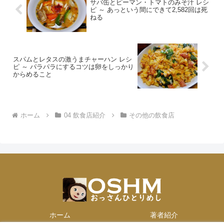
サバ缶とピーマン・トマトのみそ汁 レシ
ピ ～ あっという間にできて2,582回は死
ねる
スパムとレタスの激うまチャーハン レシ
ピ ～ パラパラにするコツは卵をしっかり
からめること
ホーム
04 飲食店紹介
その他の飲食店
ホーム
著者紹介