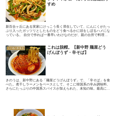
すめ
新百合ヶ丘にある実家にけっこう長く滞在していて、にんにくがたっ
ぷり入ったガッツリとしたものをどう食べるかに頭をしぼるハメにな
っている。 自分で作れば一番早いわけなのだが、親の台所で料理す
るのは、置いてある調理器具やら調味利用やらにイチイチむ...
これは脱帽。【新中野 麺屋どう
その他の飲食店
げんぼうず・辛そば】
きのうは、新中野にある「麺屋どうげんぼうず」で、「辛そば」を食
べた。煮干しラーメンをベースとして、そこに韓国系の辛み調味料、
さらにたっぷりの中国系スパイスが加えられた、未知の味。最高にう
まくて、脱帽した。 今回東京へ来るにあたって、「絶対に...