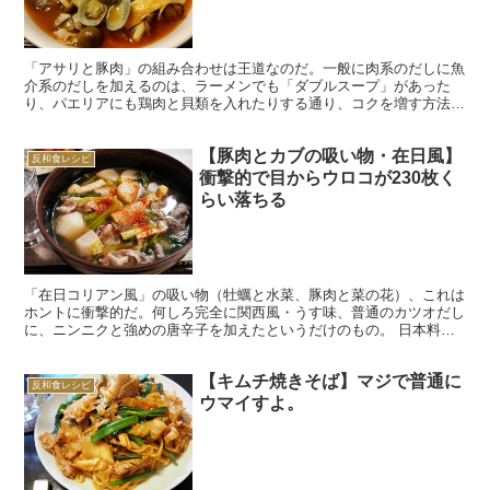
「アサリと豚肉」の組み合わせは王道なのだ。一般に肉系のだしに魚
介系のだしを加えるのは、ラーメンでも「ダブルスープ」があった
り、パエリアにも鶏肉と貝類を入れたりする通り、コクを増す方法と
して定石なのだが、ともに比較的クセがあるアサリと豚肉は、...
【豚肉とカブの吸い物・在日風】
反和食レシピ
衝撃的で目からウロコが230枚く
らい落ちる
「在日コリアン風」の吸い物（牡蠣と水菜、豚肉と菜の花）、これは
ホントに衝撃的だ。何しろ完全に関西風・うす味、普通のカツオだし
に、ニンニクと強めの唐辛子を加えたというだけのもの。 日本料理
の粋ともいえるカツオだしと、日本料理には決して使われる...
【キムチ焼きそば】マジで普通に
反和食レシピ
ウマイすよ。