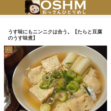
うす味にもニンニクは合う。【たらと豆腐
のうす味煮】
タラ