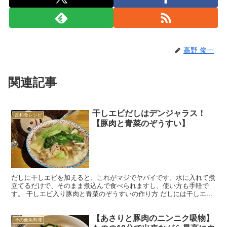
高野 俊一
関連記事
干しエビだしはデンジャラス！
反和食レシピ
【豚肉と青菜のぞうすい】
だしに干しエビを加えると、これがマジでヤバイです。水に入れて煮
立てるだけで、そのまま煮込んで食べられますし、使い方も手軽で
す。 干しエビ入り豚肉と青菜のぞうすいの作り方 だしには干しエビ
の他に干しシイタケも加えています。炒めてからさらに炒め...
【あさりと豚肉のニンニク吸物】
その他魚料理