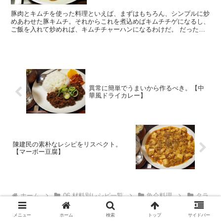
豚肉とキムチを使った料理といえば、まずはもちろん、シンプルに炒
めあわせた豚キムチ。それからこれを煮込めばキムチチゲになるし、
ご飯を入れて炒めれば、キムチチャーハンになるわけだ。 だったら
中華麺を入れて炒めれば「キムチ焼きそば」になると思うと...
異常に簡単でうまいから作るべき。【中
華風ドライカレー】
陳建民の素朴なレシピをリスペクト。
【マーボー豆腐】
ホーム
06 材料別レシピ一覧
魚介料理
タラ
メニュー
ホーム
検索
トップ
サイドバー