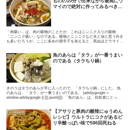
ものの10分で出来ながら最高にウ
マイので絶対に作ってみるべきで
はないか
「肉吸い」は、肉の吸物のことだが、これはニンニク入りの吸物、
「ニンニク吸い」なのである。吸物とニンニクなど水と油と思う向き
も多いだろうが、ここに多めの唐辛子を加えると、死ぬほどウマイ。
このやり方は、在日コリアンである大阪十三「あらい商店」...
魚のあらは「タラ」が一番うまい
タラ
のである（タラちり鍋）
きのうはタラのあらが手に入ったので、「タラちり鍋」にした。 魚
のあらは、「タラ」が一番うまいのである。 (adsbygoogle =
window.adsbygoogle || []).push({}); 「魚のあら」は、自炊者にとって
は外...
【アサリと豚肉の酸辣にゅうめん
その他魚料理
レシピ】ウルトラにコクがあるピ
リ辛酸っぱい味で596回死ねる