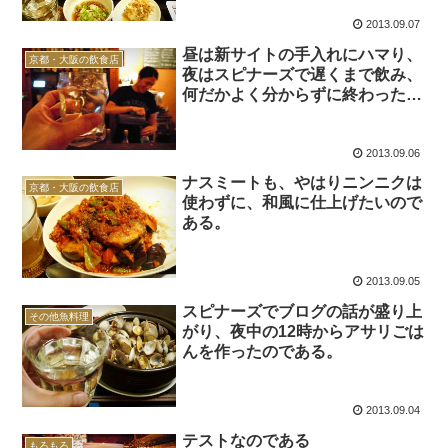
2013.09.07
昼は新サイトの手入れにハマり、
京都・大阪の飲食店
夜はスピナーズで遅くまで飲み、
何だかよく分からずに終わった一
日だったのである。
2013.09.06
ナスミートも、やはりニンニクは
京都・大阪の飲食店
使わずに、和風に仕上げたいので
ある。
2013.09.05
スピナーズでブログの話が盛り上
その他魚料理
がり、夜中の12時からアサリごは
んを作ったのである。
2013.09.04
テストなのである
もろもろ