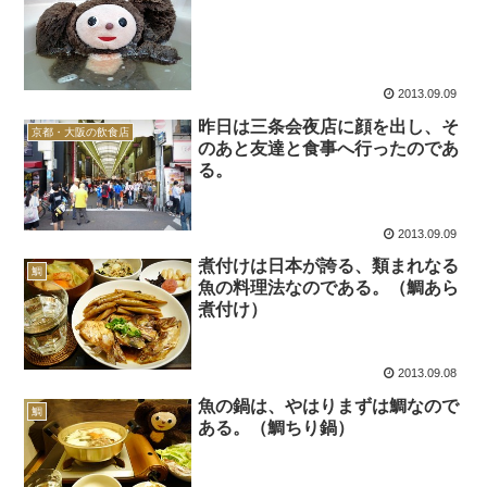
2013.09.09
昨日は三条会夜店に顔を出し、そ
京都・大阪の飲食店
のあと友達と食事へ行ったのであ
る。
2013.09.09
煮付けは日本が誇る、類まれなる
鯛
魚の料理法なのである。（鯛あら
煮付け）
2013.09.08
魚の鍋は、やはりまずは鯛なので
鯛
ある。（鯛ちり鍋）