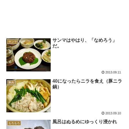
サンマはやはり、「なめろう」
サンマ
だ。
2013.09.11
40になったらニラを食え（豚ニラ
豚肉
鍋）
2013.09.10
風呂はぬるめにゆっくり浸かれ
もろもろ