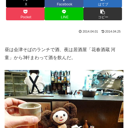
X
Facebook
はてブ
Pocket
LINE
コピー
2014.04.01
2014.04.25
昼は会津そばのランチで酒、夜は居酒屋「花春酒蔵 河
童」から3軒まわって酒を飲んだ。